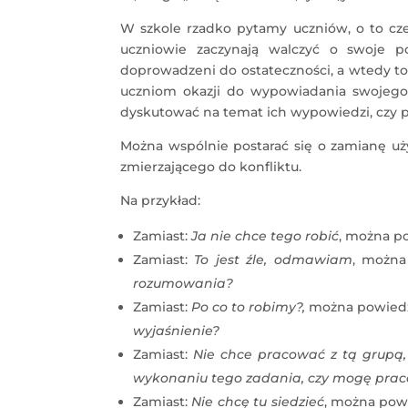
W szkole rzadko pytamy uczniów, o to cze
uczniowie zaczynają walczyć o swoje po
doprowadzeni do ostateczności, a wtedy t
uczniom okazji do wypowiadania swojego 
dyskutować na temat ich wypowiedzi, czy p
Można wspólnie postarać się o zamianę uż
zmierzającego do konfliktu.
Na przykład:
Zamiast:
Ja nie chce tego robić
, można p
Zamiast:
To jest źle, odmawiam
, można
rozumowania?
Zamiast:
Po co to robimy?,
można powiedz
wyjaśnienie?
Zamiast:
Nie chce pracować z tą grupą, 
wykonaniu tego zadania, czy mogę pra
Zamiast:
Nie chcę tu siedzieć
, można pow