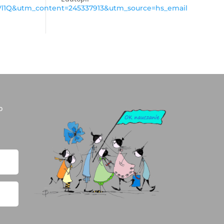
l1Q&utm_content=245337913&utm_source=hs_email
o