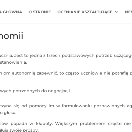
A GŁÓWNA
O STRONIE
OCENIANIE KSZTAŁTUJĄCE
NE
nomii
cznia. Jest to jedna z trzech podstawowych potrzeb ucząceg
stanowienia.
niom autonomię zapewnić, to często uczniowie nie potrafią z
kowych potrzebnych do negocjacji.
aczyna się od pomocy im w formułowaniu pozbawionych agr
 głosu.
niów popada w kłopoty. Większym problemem często nie 
ułują swoje prośby.