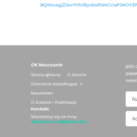
8QWouqjjZJevYhfclByoKsRWeCclaF0AOY3Pi
OK Nauczanie
Jeśli
pojaw
Strona główna
O Stronie
newsl
Ocenianie kształtujące
Newsletter
O Autorce i Publikacje
Kontakt
Skontaktuj się ze mną
danuta.sterna@gmail.com