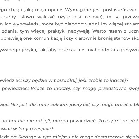
go chcą i jaką mają opinię. Wymagane jest posłuszeństwo. J
trzeby (słowo walczyć użyte jest celowo), to są przewa
on ich wypowiedzi może być nieodpowiedni. Im więcej stwar
zdania, tym więcej praktyki nabywają. Warto razem z uczn
oprawiają one komunikację i czy klarownie bronią stanowisko
ywanego języka, tak, aby przekaz nie miał podłoża agresywn
owiedzieć:
Czy będzie w porządkuj, jeśli zrobię to inaczej?
 powiedzieć:
Widzę to inaczej, czy mogę przedstawić swój
ieć:
Nie jest dla mnie całkiem jasny cel, czy mogę prosić o bl
bo oni nic nie robią?,
można powiedzieć:
Zależy mi na do
cować w innym zespole?
iedzieć:
Siedząc w tym miejscu nie mogę dostatecznie się sk