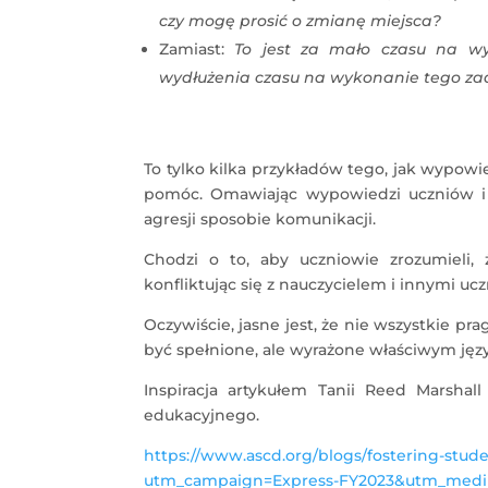
czy mogę prosić o zmianę miejsca?
Zamiast:
To jest za mało czasu na w
wydłużenia czasu na wykonanie tego za
To tylko kilka przykładów tego, jak wypo
pomóc. Omawiając wypowiedzi uczniów 
agresji sposobie komunikacji.
Chodzi o to, aby uczniowie zrozumieli,
konfliktując się z nauczycielem i innymi ucz
Oczywiście, jasne jest, że nie wszystkie
być spełnione, ale wyrażone właściwym jęz
Inspiracja artykułem Tanii Reed Marsha
edukacyjnego.
https://www.ascd.org/blogs/fostering-stud
utm_campaign=Express-FY2023&utm_medi