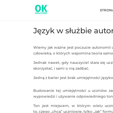
STRON
Język w służbie auto
Wiemy jak ważne jest poczucie autonomii u
człowieka, o których wspomina teoria samo
Jednak nawet, gdy nauczyciel stara się ucz
skorzystać, i sami o nią zadbać.
Jedną z barier jest brak umiejętności języ
Budowanie tej umiejętności u uczniów z
wypowiedzi i używanie odpowiedniego tonu
Ton jest miejscem, w którym wielu ucz
to, czego „chcą” uczniowie, tylko „jak” form