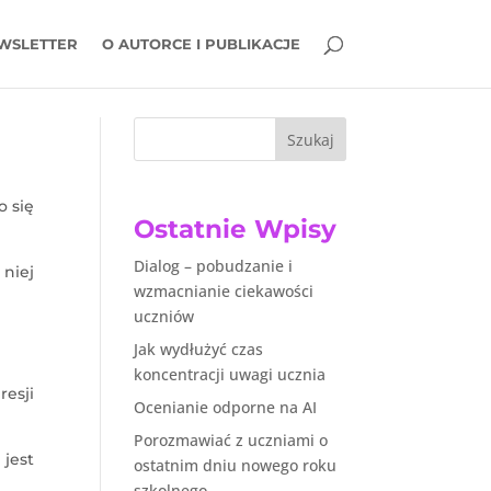
WSLETTER
O AUTORCE I PUBLIKACJE
Szukaj
o się
Ostatnie Wpisy
Dialog – pobudzanie i
 niej
wzmacnianie ciekawości
uczniów
Jak wydłużyć czas
koncentracji uwagi ucznia
esji
Ocenianie odporne na AI
Porozmawiać z uczniami o
jest
ostatnim dniu nowego roku
szkolnego