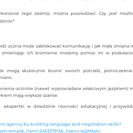
ykonanie tego zadnia
, można powiedzieć:
Czy jest możli
dania?
wiedź ucznia może zablokować komunikację i jak mała zmiana
i zmieniając ich brzmienie możemy pomoc im w pozbawi
 że mogą skutecznie bronić swoich potrzeb, jednocześnie
niami.
 pragnienia uczniów (nawet wypowiadane właściwym językiem)
ykiem mają większe szanse.
ll ekspertki w dziedzinie równości edukacyjnej i przywód
ent-agency-by-building-language-and-negotiation-skills?
um=email&_hsmi=245337913&_hsenc=p2ANqtz-