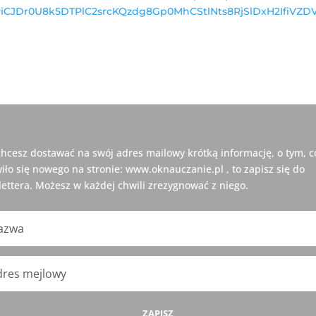
CJDr0U8k5DTPlC2srcKQzdg8Gp0MhCStlNts8RjSlDxH2IfiVZDV
 chcesz dostawać na swój adres mailowy krótką informację, o tym, c
iło się nowego na stronie: www.oknauczanie.pl , to zapisz się do
ettera. Możesz w każdej chwili zrezygnować z niego.
ZAPISZ