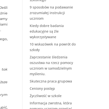
9 sposobów na podawanie
eśli
zrozumiałej instrukcji
żnie
uczniom
zamy
iami
Kiedy dobre badania
.
edukacyjne są źle
wykorzystywane
ego,
10 wskazówek na powrót do
szkoły
Zaprzestanie śledzenia
oszustwa na rzecz pomocy
uczniom w samodzielnym
 tok
myśleniu.
Skuteczna praca grupowa
iższe
Ceniony postęp
brym
Życzliwość w szkole
Informacja zwrotna, która
upić,
pomaga uczniom rozwijać