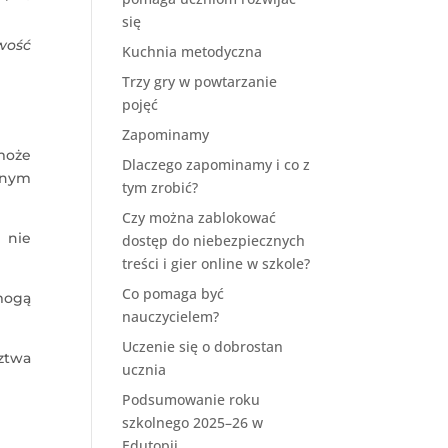
się
wość
Kuchnia metodyczna
Trzy gry w powtarzanie
pojęć
Zapominamy
 może
Dlaczego zapominamy i co z
onym
tym zrobić?
Czy można zablokować
 nie
dostęp do niebezpiecznych
treści i gier online w szkole?
Co pomaga być
 mogą
nauczycielem?
Uczenie się o dobrostan
ztwa
ucznia
Podsumowanie roku
szkolnego 2025–26 w
Edutopii