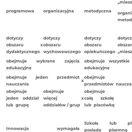
„miesz
programowa
organizacyjna
metodyczna
organi
metod
dotyczy
dotyczy
dotyczy
dotyc
obszaru
x
obszaru
obszaru
obsza
dydaktycznego
wychowawczego
opiekuńczego
„mies
obejmuje wybrane zajęcia
obejmuje wszystkie
edukacyjne
edukacyjne
obejmuje jeden przedmiot
obejmuje w
x
nauczania
przedmiotów naucza
obejmuje
obejmuje
obejmuje
jeden oddział
więcej
x
całą szkołę
lub grupę
oddziałów / grup
lub placówkę
Szkoła lub pl
Innowacja wymagała
posiada pisemną