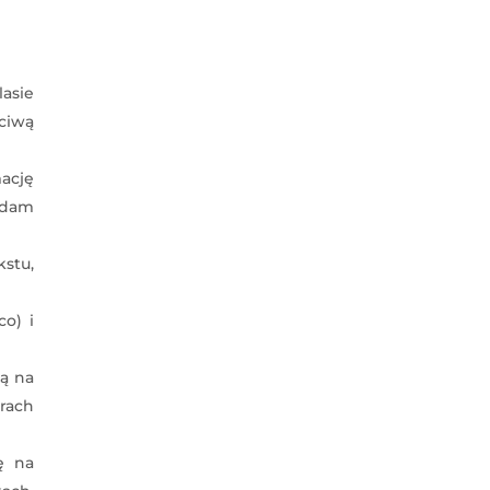
asie
ciwą
ację
Adam
kstu,
co) i
ją na
rach
ę na