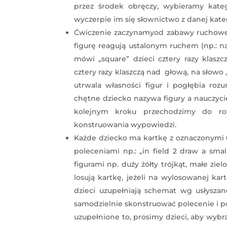
przez środek obręczy, wybieramy katego
wyczerpie im się słownictwo z danej kateg
Ćwiczenie zaczynamyod zabawy ruchowej
figurę reagują ustalonym ruchem (np.: na
mówi „square” dzieci cztery razy klas
cztery razy klaszczą nad głową, na słowo 
utrwala własności figur i pogłębia ro
chętne dziecko nazywa figury a nauczyci
kolejnym kroku przechodzimy do ro
konstruowania wypowiedzi.
Każde dziecko ma kartkę z oznaczonymi 6
poleceniami np.: „in field 2 draw a small
figurami np. duży żółty trójkąt, małe zi
losują kartkę, jeżeli na wylosowanej kar
dzieci uzupełniają schemat wg usłyszane
samodzielnie skonstruować polecenie i po
uzupełnione to, prosimy dzieci, aby wybr