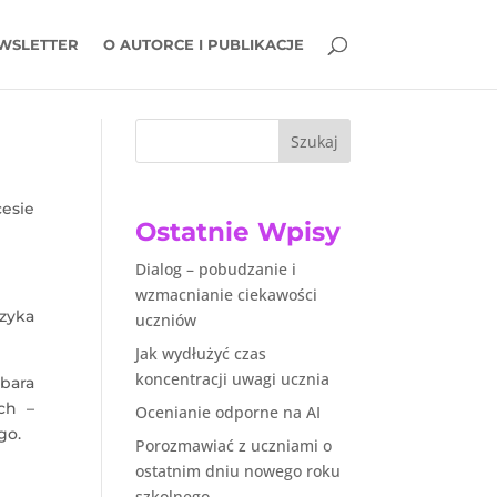
WSLETTER
O AUTORCE I PUBLIKACJE
Szukaj
esie
Ostatnie Wpisy
Dialog – pobudzanie i
wzmacnianie ciekawości
zyka
uczniów
Jak wydłużyć czas
koncentracji uwagi ucznia
bara
ch –
Ocenianie odporne na AI
go.
Porozmawiać z uczniami o
ostatnim dniu nowego roku
szkolnego