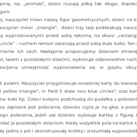
rię, np. „animals”, dzieci rzucają piłką tak długo, dopóki
orii.
, nauczyciel mówi nazwy figur geometrycznych, dzieci na k
uczyciel mówi „triangle”, dzieci trzy razy podskakują, naucz
zczą wyprostowanymi przed sobą rękoma, na słowo „rectangl
„circle” – ruchem ramion zataczają przed sobą duże koło). Ten
zumienie ich cech. Następnie proponujemy dzieciom zmianę 
el, razem z pozostałymi dziećmi, wykonuje odpowiednie ruc
zwijania umiejętność wypowiadania się w języku obc
 polami. Nauczyciel przygotowuje wcześniej karty do losowa
 yellow triangle”; in field 5 draw two blue circles”; oraz kar
elone koło itp. Dzieci kolejno podchodzą do pudełka z polecen
tce zapisane jest polecenie, dziecko czyta je na głos, a pozo
go polecenia, jeżeli zaś dziecko wylosuje kartkę z figurą,
dać je pozostałym dzieciom. Kiedy wszystkie pola na kartce s
ały jedno z pól i skonstruowały krótką i zrozumiałą wypowiedź