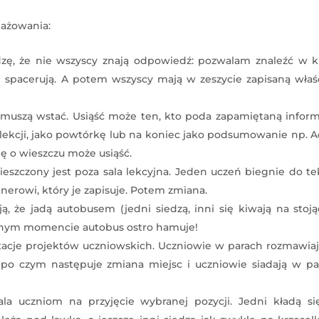
gażowania:
ę, że nie wszyscy znają odpowiedź: pozwalam znaleźć w kl
 spacerują. A potem wszyscy mają w zeszycie zapisaną właś
 muszą wstać. Usiąść może ten, kto poda zapamiętaną inform
lekcji, jako powtórkę lub na koniec jako podsumowanie np. 
ję o wieszczu może usiąść.
szczony jest poza sala lekcyjna. Jeden uczeń biegnie do te
nerowi, który je zapisuje. Potem zmiana.
, że jadą autobusem (jedni siedzą, inni się kiwają na stoją
ewnym momencie autobus ostro hamuje!
ntacje projektów uczniowskich. Uczniowie w parach rozmawia
po czym następuje zmiana miejsc i uczniowie siadają w pa
ala uczniom na przyjęcie wybranej pozycji. Jedni kładą si