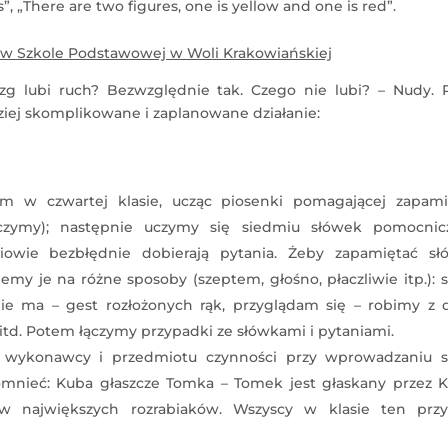
s”, „There are two figures, one is yellow and one is red”.
w Szkole Podstawowej w Woli Krakowiańskiej
zg lubi ruch? Bezwzględnie tak. Czego nie lubi? – Nudy. 
iej skomplikowane i zaplanowane działanie:
 w czwartej klasie, ucząc piosenki pomagającej zapami
czymy); następnie uczymy się siedmiu słówek pomocnic
owie bezbłędnie dobierają pytania. Żeby zapamiętać sł
my je na różne sposoby (szeptem, głośno, płaczliwie itp.): s
nie ma – gest rozłożonych rąk, przyglądam się – robimy z d
 itd. Potem łączymy przypadki ze słówkami i pytaniami.
 wykonawcy i przedmiotu czynności przy wprowadzaniu s
omnieć: Kuba głaszcze Tomka – Tomek jest głaskany przez K
w największych rozrabiaków. Wszyscy w klasie ten przy