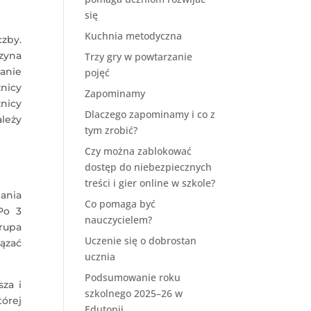
się
Kuchnia metodyczna
czby.
zyna
Trzy gry w powtarzanie
danie
pojęć
znicy
Zapominamy
znicy
Dlaczego zapominamy i co z
ależy
tym zrobić?
Czy można zablokować
dostęp do niebezpiecznych
treści i gier online w szkole?
ania
Co pomaga być
Po 3
nauczycielem?
grupa
Uczenie się o dobrostan
iązać
ucznia
Podsumowanie roku
za i
szkolnego 2025–26 w
tórej
Edutopii