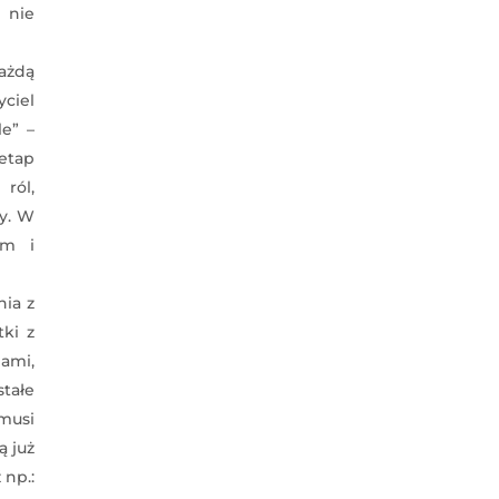
 nie
ażdą
yciel
e” –
 etap
ról,
hy. W
ym i
nia z
tki z
iami,
stałe
 musi
ą już
 np.: