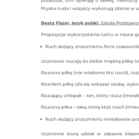
podłodze, inni opierają o ławkę, niektórzy
Pryska nuda i wszyscy wykonują zdanie w wy
Beata Fiszer, język polski,
Szkoła Podstawo
Propozycje wykorzystania ruchu w nauce gr
Ruch służący zrozumieniu form czasownik
Uczniowie rzucają do siebie miękką piłkę l
Rzucono piłkę (nie wiadomo kto rzucił), r
Rzuciłem piłkę (da się wskazać osobę, wyko
Rzucający chłopak – ten, który rzuca (imie
Rzucona piłka – taka, którą ktoś rzucił (im
Ruch służący zrozumieniu imiesłowów pr
Uczniowie biorą udział w zabawie klaso