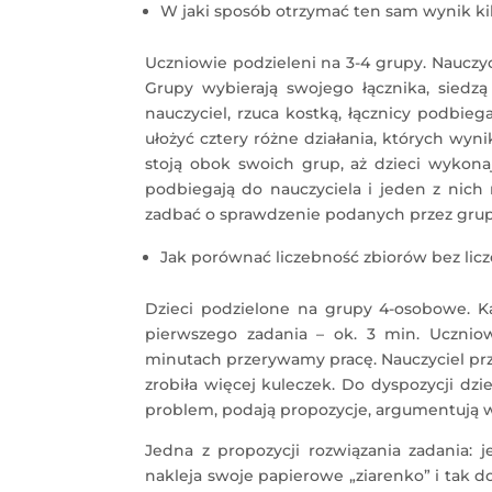
W jaki sposób otrzymać ten sam wynik kil
Uczniowie podzieleni na 3-4 grupy. Nauczyc
Grupy wybierają swojego łącznika, siedz
nauczyciel, rzuca kostką, łącznicy podbieg
ułożyć cztery różne działania, których wyn
stoją obok swoich grup, aż dzieci wykona
podbiegają do nauczyciela i jeden z nich r
zadbać o sprawdzenie podanych przez grupy
Jak porównać liczebność zbiorów bez li
Dzieci podzielone na grupy 4-osobowe. K
pierwszego zadania – ok. 3 min. Uczniow
minutach przerywamy pracę. Nauczyciel prze
zrobiła więcej kuleczek. Do dyspozycji dzie
problem, podają propozycje, argumentują w
Jedna z propozycji rozwiązania zadania:
nakleja swoje papierowe „ziarenko” i tak do