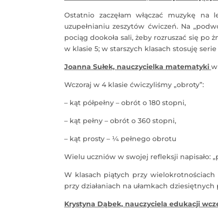
Ostatnio zaczęłam włączać muzykę na lekc
uzupełnianiu zeszytów ćwiczeń. Na „podw
pociąg dookoła sali, żeby rozruszać się p
w klasie 5; w starszych klasach stosuję seri
Joanna Sułek, nauczycielka matematyki
w
Wczoraj w 4 klasie ćwiczyliśmy „obroty”:
– kąt półpełny – obrót o 180 stopni,
– kąt pełny – obrót o 360 stopni,
– kąt prosty – ¼ pełnego obrotu
Wielu uczniów w swojej refleksji napisało:
W klasach piątych przy wielokrotnościach 
przy działaniach na ułamkach dziesiętnych 
Krystyna Dąbek, nauczyciela
edukacji wcze