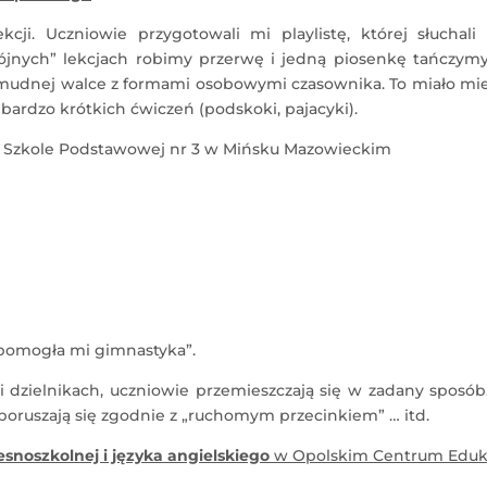
ji. Uczniowie przygotowali mi playlistę, której słuchali 
ójnych” lekcjach robimy przerwę i jedną piosenkę tańczymy
o żmudnej walce z formami osobowymi czasownika. To miało mi
e bardzo krótkich ćwiczeń (podskoki, pajacyki).
 Szkole Podstawowej nr 3 w Mińsku Mazowieckim
 „pomogła mi gimnastyka”.
i dzielnikach, uczniowie przemieszczają się w zadany sposób
poruszają się zgodnie z „ruchomym przecinkiem” … itd.
snoszkolnej i języka angielskiego
w Opolskim Centrum Eduka