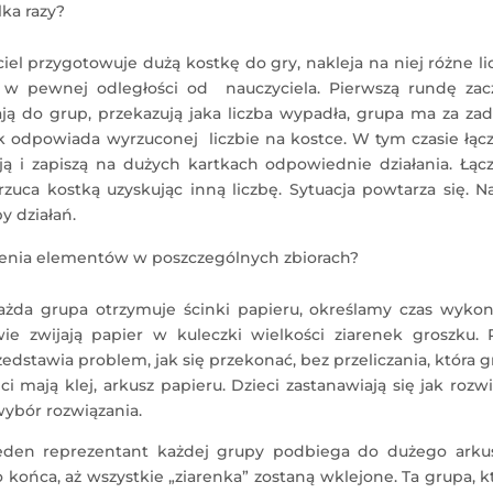
ka razy?
iel przygotowuje dużą kostkę do gry, nakleja na niej różne li
ą w pewnej odległości od nauczyciela. Pierwszą rundę zac
ają do grup, przekazują jaka liczba wypadła, grupa ma za za
ik odpowiada wyrzuconej liczbie na kostce. W tym czasie łąc
ją i zapiszą na dużych kartkach odpowiednie działania. Łąc
zuca kostką uzyskując inną liczbę. Sytuacja powtarza się. N
 działań.
czenia elementów w poszczególnych zbiorach?
ażda grupa otrzymuje ścinki papieru, określamy czas wykon
ie zwijają papier w kuleczki wielkości ziarenek groszku. 
dstawia problem, jak się przekonać, bez przeliczania, która 
ci mają klej, arkusz papieru. Dzieci zastanawiają się jak rozw
ybór rozwiązania.
 jeden reprezentant każdej grupy podbiega do dużego arkus
 końca, aż wszystkie „ziarenka” zostaną wklejone. Ta grupa, k