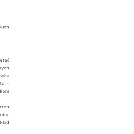
Ruch
ętać
zych
ówka
toi –
łoni
tron
ubę.
kład