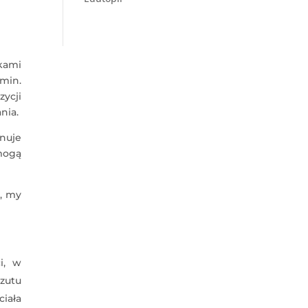
kami
 min.
ycji
nia.
nuje
mogą
h, my
i, w
rzutu
ciała