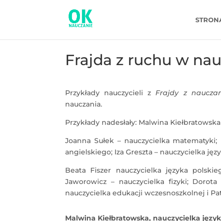
STRON
Frajda z ruchu w na
Przykłady nauczycieli z
Frajdy z naucza
nauczania.
Przykłady nadesłały: Malwina Kiełbratowska 
Joanna Sułek – nauczycielka matematyki; 
angielskiego; Iza Greszta – nauczycielka jęz
Beata Fiszer nauczycielka języka polskie
Jaworowicz – nauczycielka fizyki; Dorota
nauczycielka edukacji wczesnoszkolnej i P
Malwina Kiełbratowska, nauczycielka język