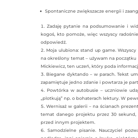
Spontaniczne zwiększacze energii i zaan
Zadaję pytanie na podsumowanie i widz
kogoś, kto pomoże, więc wszyscy radośnie
odpowiedź.
Moja ulubiona: stand up game. Wszyscy
na określony temat – używam na początku 
Mickiewicz, ten uczeń, który poda informac
Biegane dyktando – w parach. Tekst umie
zapamiętuje jedno zdanie i powtarza je part
Powtórka w autobusie – uczniowie udają
„plotkują” np. o bohaterach lektury. W p
Wernisaż w galerii – na ścianach preze
temat danego projektu przez 30 sekund, 
przed innym projektem.
Samodzielne pisanie. Nauczyciel pozw