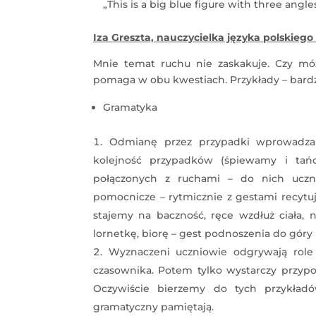
„This is a big blue figure with three angle
Iza Greszta, nauczycielka języka polskiego
Mnie temat ruchu nie zaskakuje. Czy mó
pomaga w obu kwestiach. Przykłady – bardz
Gramatyka
Odmianę przez przypadki wprowadzam
kolejność przypadków (śpiewamy i tań
połączonych z ruchami – do nich uczni
pomocnicze – rytmicznie z gestami recytuje
stajemy na baczność, ręce wzdłuż ciała, 
lornetkę, biorę – gest podnoszenia do góry
Wyznaczeni uczniowie odgrywają role
czasownika. Potem tylko wystarczy przyp
Oczywiście bierzemy do tych przykładó
gramatyczny pamiętają.