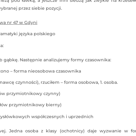
 leżą pod ławką, a jeszcze inni siedzą jak zwykle na krzeseł
branej przez siebie pozycji.
wa nr 47 w Gdyni
amatyki języka polskiego
a:
ub gąbkę. Następnie analizujemy formy czasownika:
zucono – forma nieosobowa czasownika
nawcę czynności), rzuciłem – forma osobowa, 1. osoba.
słów przymiotnikowy czynny)
iesłów przymiotnikowy bierny)
zysłówkowych współczesnych i uprzednich
wej. Jedna osoba z klasy (ochotnicy) daje wyzwanie w fo