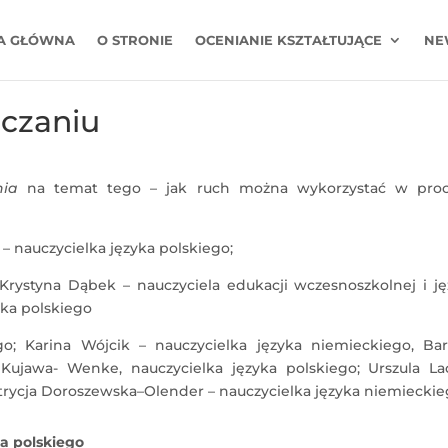
A GŁÓWNA
O STRONIE
OCENIANIE KSZTAŁTUJĄCE
NE
uczaniu
nia
na temat tego – jak ruch można wykorzystać w proc
– nauczycielka języka polskiego;
Krystyna Dąbek – nauczyciela edukacji wczesnoszkolnej i ję
yka polskiego
go; Karina Wójcik – nauczycielka języka niemieckiego, Bar
 Kujawa- Wenke, nauczycielka języka polskiego; Urszula La
atrycja Doroszewska–Olender – nauczycielka języka niemieckie
a polskiego