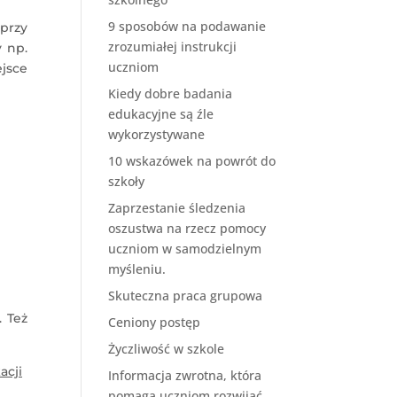
9 sposobów na podawanie
przy
zrozumiałej instrukcji
 np.
uczniom
ejsce
Kiedy dobre badania
edukacyjne są źle
wykorzystywane
10 wskazówek na powrót do
szkoły
Zaprzestanie śledzenia
oszustwa na rzecz pomocy
uczniom w samodzielnym
myśleniu.
Skuteczna praca grupowa
. Też
Ceniony postęp
Życzliwość w szkole
cji
Informacja zwrotna, która
pomaga uczniom rozwijać