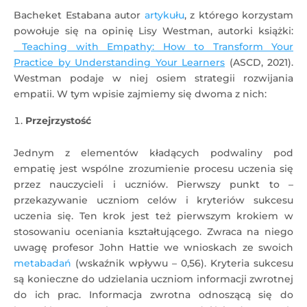
Bacheket Estabana autor
artykułu
, z którego korzystam
powołuje się na opinię Lisy Westman, autorki książki:
Teaching with Empathy: How to Transform Your
Practice by Understanding Your Learners
(ASCD, 2021).
Westman podaje w niej osiem strategii rozwijania
empatii. W tym wpisie zajmiemy się dwoma z nich:
Przejrzystość
Jednym z elementów kładących podwaliny pod
empatię jest wspólne zrozumienie procesu uczenia się
przez nauczycieli i uczniów. Pierwszy punkt to –
przekazywanie uczniom celów i kryteriów sukcesu
uczenia się. Ten krok jest też pierwszym krokiem w
stosowaniu oceniania kształtującego. Zwraca na niego
uwagę profesor John Hattie we wnioskach ze swoich
metabadań
(wskaźnik wpływu – 0,56). Kryteria sukcesu
są konieczne do udzielania uczniom informacji zwrotnej
do ich prac. Informacja zwrotna odnoszącą się do