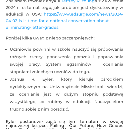
Znalazłam również artykuł
Jeffrey R. Young
a z 2 kwietnia
2024 r na temat tego, jak problem jest dyskutowany w
edukacji w USA:
https://www.edsurge.com/news/2024-
04-02-is-it-time-for-a-national-conversation-about-
eliminating-letter-grades
Poniżej kilka uwag z niego zaczerpniętych:.
Uczniowie powinni w szkole nauczyć się próbowania
różnych rzeczy, ponoszenia porażek i poprawiania
swojej pracy. System egzaminów i oceniania
stopniami zniechęca uczniów do tego.
Joshua R. Eyler, który kieruje ośrodkiem
dydaktycznym na Uniwersytecie Mississippi twierdzi,
że ocenianie jest w dużym stopniu podstawą
wszystkiego, co robimy w edukacji. Nauczycielom
trudno sobie z nim poradzić.
Eyler postanowił zająć się tym tematem w swojej
najnowszej
książce
: Failing Our Future, How Grades