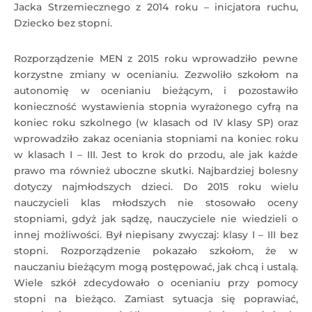
Jacka Strzemiecznego z 2014 roku – inicjatora ruchu,
Dziecko bez stopni.
Rozporządzenie MEN z 2015 roku wprowadziło pewne
korzystne zmiany w ocenianiu. Zezwoliło szkołom na
autonomię w ocenianiu bieżącym, i pozostawiło
konieczność wystawienia stopnia wyrażonego cyfrą na
koniec roku szkolnego (w klasach od IV klasy SP) oraz
wprowadziło zakaz oceniania stopniami na koniec roku
w klasach I – III. Jest to krok do przodu, ale jak każde
prawo ma również uboczne skutki. Najbardziej bolesny
dotyczy najmłodszych dzieci. Do 2015 roku wielu
nauczycieli klas młodszych nie stosowało oceny
stopniami, gdyż jak sądzę, nauczyciele nie wiedzieli o
innej możliwości. Był niepisany zwyczaj: klasy I – III bez
stopni. Rozporządzenie pokazało szkołom, że w
nauczaniu bieżącym mogą postępować, jak chcą i ustalą.
Wiele szkół zdecydowało o ocenianiu przy pomocy
stopni na bieżąco. Zamiast sytuacja się poprawiać,