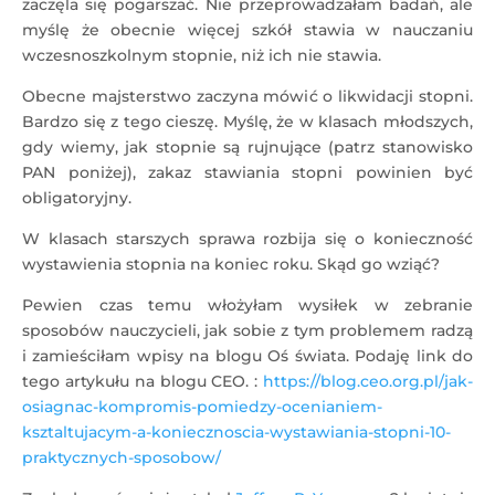
zaczęla się pogarszać. Nie przeprowadzałam badań, ale
myślę że obecnie więcej szkół stawia w nauczaniu
wczesnoszkolnym stopnie, niż ich nie stawia.
Obecne majsterstwo zaczyna mówić o likwidacji stopni.
Bardzo się z tego cieszę. Myślę, że w klasach młodszych,
gdy wiemy, jak stopnie są rujnujące (patrz stanowisko
PAN poniżej), zakaz stawiania stopni powinien być
obligatoryjny.
W klasach starszych sprawa rozbija się o konieczność
wystawienia stopnia na koniec roku. Skąd go wziąć?
Pewien czas temu włożyłam wysiłek w zebranie
sposobów nauczycieli, jak sobie z tym problemem radzą
i zamieściłam wpisy na blogu Oś świata. Podaję link do
tego artykułu na blogu CEO. :
https://blog.ceo.org.pl/jak-
osiagnac-kompromis-pomiedzy-ocenianiem-
ksztaltujacym-a-koniecznoscia-wystawiania-stopni-10-
praktycznych-sposobow/