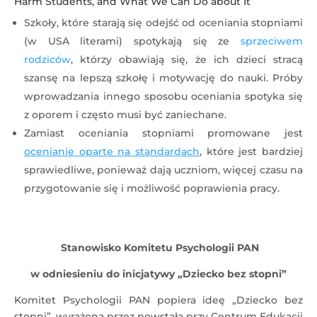
Harm Students, and What We Can Do about It
Szkoły, które starają się odejść od oceniania stopniami
(w USA literami) spotykają się ze
sprzeciwem
rodziców
, którzy obawiają się, że ich dzieci stracą
szansę na lepszą szkołę i motywację do nauki. Próby
wprowadzania innego sposobu oceniania spotyka się
z oporem i często musi być zaniechane.
Zamiast oceniania stopniami promowane jest
ocenianie oparte na standardach
, które jest bardziej
sprawiedliwe, ponieważ dają uczniom, więcej czasu na
przygotowanie się i możliwość poprawienia pracy.
Stanowisko Komitetu Psychologii PAN
w odniesieniu do inicjatywy „Dziecko bez stopni”
Komitet Psychologii PAN popiera ideę „Dziecko bez
stopni”, wyrażoną przez powstałą przy Centrum Edukacji