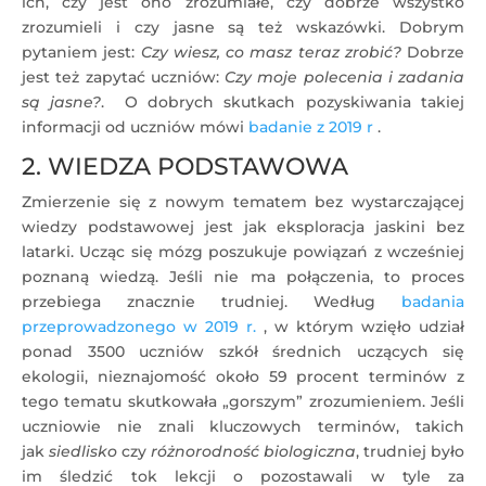
ich, czy jest ono zrozumiałe, czy dobrze wszystko
zrozumieli i czy jasne są też wskazówki. Dobrym
pytaniem jest:
Czy wiesz, co masz teraz zrobić?
Dobrze
jest też zapytać uczniów:
Czy moje polecenia i zadania
są jasne?
. O dobrych skutkach pozyskiwania takiej
informacji od uczniów mówi
badanie z 2019 r
.
2. WIEDZA PODSTAWOWA
Zmierzenie się z nowym tematem bez wystarczającej
wiedzy podstawowej jest jak eksploracja jaskini bez
latarki. Ucząc się mózg poszukuje powiązań z wcześniej
poznaną wiedzą. Jeśli nie ma połączenia, to proces
przebiega znacznie trudniej. Według
badania
przeprowadzonego w 2019 r.
, w którym wzięło udział
ponad 3500 uczniów szkół średnich uczących się
ekologii, nieznajomość około 59 procent terminów z
tego tematu skutkowała „gorszym” zrozumieniem. Jeśli
uczniowie nie znali kluczowych terminów, takich
jak
siedlisko
czy
różnorodność biologiczna
, trudniej było
im śledzić tok lekcji o pozostawali w tyle za