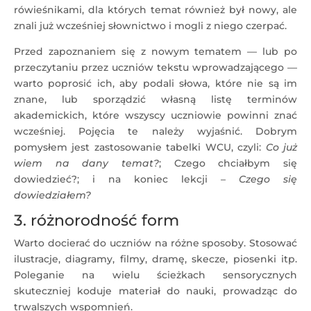
rówieśnikami, dla których temat również był nowy, ale
znali już wcześniej słownictwo i mogli z niego czerpać.
Przed zapoznaniem się z nowym tematem — lub po
przeczytaniu przez uczniów tekstu wprowadzającego —
warto poprosić ich, aby podali słowa, które nie są im
znane, lub sporządzić własną listę terminów
akademickich, które wszyscy uczniowie powinni znać
wcześniej. Pojęcia te należy wyjaśnić. Dobrym
pomysłem jest zastosowanie tabelki WCU, czyli:
Co już
wiem na dany temat?
; Czego chciałbym się
dowiedzieć?; i na koniec lekcji –
Czego się
dowiedziałem?
3. różnorodność form
Warto docierać do uczniów na różne sposoby. Stosować
ilustracje, diagramy, filmy, dramę, skecze, piosenki itp.
Poleganie na wielu ścieżkach sensorycznych
skuteczniej koduje materiał do nauki, prowadząc do
trwalszych wspomnień.