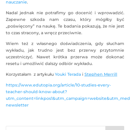
nauczanie
.
Nadal jednak nie potrafimy go docenić i wprowadzić.
Zapewne szkoda nam czasu, który mógłby być
„poświęcony” na naukę. Te badania pokazują, że nie jest
to czas stracony, a wręcz przeciwnie.
Wiem też z własnego doświadczenia, gdy słucham
wykładu, jak trudno jest bez przerwy przytomnie
uczestniczyć. Nawet krótka przerwa może dokonać
resetu i umożliwić dalszy odbiór wykładu.
Korzystałam z artykułu
Youki Terada
i
Stephen Merrill
https://www.edutopia.org/article/10-studies-every-
teacher-should-know-about?
utm_content=linkpos1&utm_campaign=website&utm_medi
newsletter