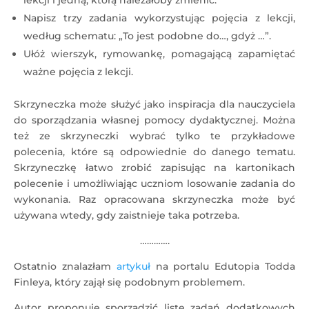
lekcji i jedną, którą należałoby zmienić.
Napisz trzy zadania wykorzystując pojęcia z lekcji,
według schematu: „To jest podobne do…, gdyż …”.
Ułóż wierszyk, rymowankę, pomagającą zapamiętać
ważne pojęcia z lekcji.
Skrzyneczka może służyć jako inspiracja dla nauczyciela
do sporządzania własnej pomocy dydaktycznej. Można
też ze skrzyneczki wybrać tylko te przykładowe
polecenia, które są odpowiednie do danego tematu.
Skrzyneczkę łatwo zrobić zapisując na kartonikach
polecenie i umożliwiając uczniom losowanie zadania do
wykonania. Raz opracowana skrzyneczka może być
używana wtedy, gdy zaistnieje taka potrzeba.
………….
Ostatnio znalazłam
artykuł
na portalu Edutopia Todda
Finleya, który zajął się podobnym problemem.
Autor proponuje sporządzić listę zadań dodatkowych