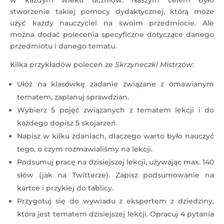
w każdym wieku uczniów. Naszym celem było
stworzenie takiej pomocy dydaktycznej, którą może
użyć każdy nauczyciel na swoim przedmiocie. Ale
można dodać polecenia specyficzne dotyczące danego
przedmiotu i danego tematu.
Kilka przykładów poleceń ze
Skrzyneczki Mistrzów
:
Ułóż na klasówkę zadanie związane z omawianym
tematem, zaplanuj sprawdzian.
Wybierz 5 pojęć związanych z tematem lekcji i do
każdego dopisz 5 skojarzeń.
Napisz w kilku zdaniach, dlaczego warto było nauczyć
tego, o czym rozmawialiśmy na lekcji.
Podsumuj pracę na dzisiejszej lekcji, używając max. 140
słów (jak na Twitterze). Zapisz podsumowanie na
kartce i przyklej do tablicy.
Przygotuj się do wywiadu z ekspertem z dziedziny,
która jest tematem dzisiejszej lekcji. Opracuj 4 pytania