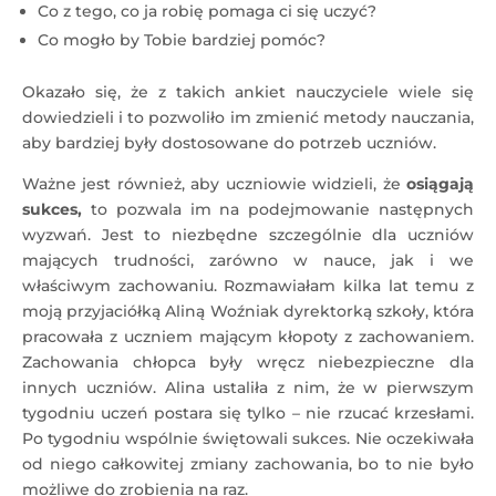
Co z tego, co ja robię pomaga ci się uczyć?
Co mogło by Tobie bardziej pomóc?
Okazało się, że z takich ankiet nauczyciele wiele się
dowiedzieli i to pozwoliło im zmienić metody nauczania,
aby bardziej były dostosowane do potrzeb uczniów.
Ważne jest również, aby uczniowie widzieli, że
osiągają
sukces,
to pozwala im na podejmowanie następnych
wyzwań. Jest to niezbędne szczególnie dla uczniów
mających trudności, zarówno w nauce, jak i we
właściwym zachowaniu. Rozmawiałam kilka lat temu z
moją przyjaciółką Aliną Woźniak dyrektorką szkoły, która
pracowała z uczniem mającym kłopoty z zachowaniem.
Zachowania chłopca były wręcz niebezpieczne dla
innych uczniów. Alina ustaliła z nim, że w pierwszym
tygodniu uczeń postara się tylko – nie rzucać krzesłami.
Po tygodniu wspólnie świętowali sukces. Nie oczekiwała
od niego całkowitej zmiany zachowania, bo to nie było
możliwe do zrobienia na raz.