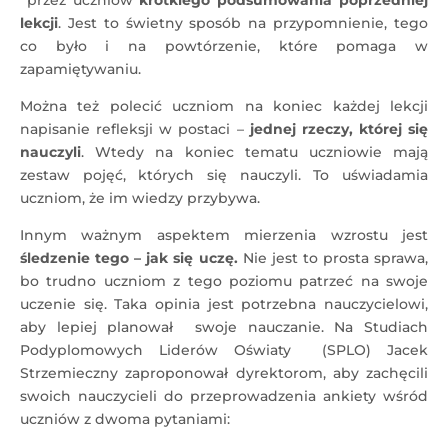
przez uczniów
krótkiego podsumowania poprzedniej
lekcji
. Jest to świetny sposób na przypomnienie, tego
co było i na powtórzenie, które pomaga w
zapamiętywaniu.
Można też polecić uczniom na koniec każdej lekcji
napisanie refleksji w postaci –
jednej rzeczy, której się
nauczyli
. Wtedy na koniec tematu uczniowie mają
zestaw pojęć, których się nauczyli. To uświadamia
uczniom, że im wiedzy przybywa.
Innym ważnym aspektem mierzenia wzrostu jest
śledzenie tego – jak się uczę.
Nie jest to prosta sprawa,
bo trudno uczniom z tego poziomu patrzeć na swoje
uczenie się. Taka opinia jest potrzebna nauczycielowi,
aby lepiej planował swoje nauczanie. Na Studiach
Podyplomowych Liderów Oświaty (SPLO) Jacek
Strzemieczny zaproponował dyrektorom, aby zachęcili
swoich nauczycieli do przeprowadzenia ankiety wśród
uczniów z dwoma pytaniami: