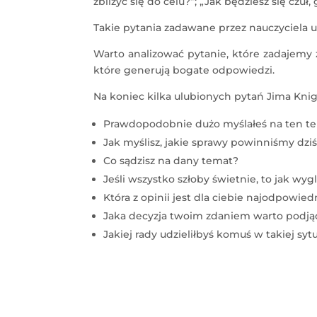
zbliżyć się do celu?”; „Jak będziesz się czuł, 
Takie pytania zadawane przez nauczyciela 
Warto analizować pytanie, które zadajemy
które generują bogate odpowiedzi.
Na koniec kilka ulubionych pytań Jima Kni
Prawdopodobnie dużo myślałeś na ten tem
Jak myślisz, jakie sprawy powinniśmy dz
Co sądzisz na dany temat?
Jeśli wszystko szłoby świetnie, to jak wy
Która z opinii jest dla ciebie najodpowied
Jaka decyzja twoim zdaniem warto podją
Jakiej rady udzieliłbyś komuś w takiej sytu