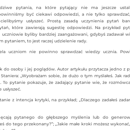
iwe pytania, na które pytający nie ma jeszcze ustal
powinniśmy być ciekawi odpowiedzi, a nie tylko sprawdzać,
ielibyśmy usłyszeć. Prostą zasadą uczynienia pytań bard
tań, które zawierają sugestię odpowiedzi. Na przykład pyt
że uczniowie byliby bardziej zaangażowani, gdybyś zadawał w
 pytaniem, to jest raczej udzielenie rady.
iela uczniom nie powinno sprawdzać wiedzy ucznia. Pow
 do osoby i jej poglądów. Autor artykułu przytacza jedno z 
Staniera: „Wyobrażam sobie, że dużo o tym myślałeś. Jak rad
”. To pytanie pokazuje, że zadający pytanie wie, że rozmów
e usłyszeć.
nie z intencja krytyki, na przykład; „Dlaczego zadałeś zada
chęcają pytanego do głębszego myślenia lub do generow
esteś do tego przekonany?”; „Jakie małe kroki możesz wykonać