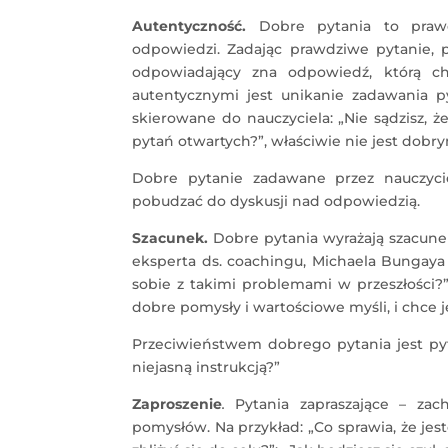
Autentyczność.
Dobre pytania to prawdz
odpowiedzi. Zadając prawdziwe pytanie, 
odpowiadający zna odpowiedź, którą chc
autentycznymi jest unikanie zadawania py
skierowane do nauczyciela: „Nie sądzisz, 
pytań otwartych?”, właściwie nie jest dobrym
Dobre pytanie zadawane przez nauczyc
pobudzać do dyskusji nad odpowiedzią.
Szacunek.
Dobre pytania wyrażają szacunek
eksperta ds. coachingu, Michaela Bungaya 
sobie z takimi problemami w przeszłości?
dobre pomysły i wartościowe myśli, i chce j
Przeciwieństwem dobrego pytania jest pyta
niejasną instrukcją?”
Zaproszenie
.
Pytania zapraszające – za
pomysłów. Na przykład: „Co sprawia, że ​​j