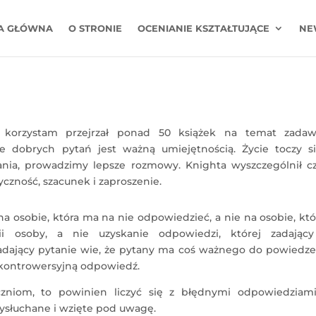
A GŁÓWNA
O STRONIE
OCENIANIE KSZTAŁTUJĄCE
NE
korzystam przejrzał ponad 50 książek na temat zadaw
e dobrych pytań jest ważną umiejętnością. Życie toczy s
nia, prowadzimy lepsze rozmowy. Knighta wyszczególnił cz
czność, szacunek i zaproszenie.
a osobie, która ma na nie odpowiedzieć, a nie na osobie, któ
ii osoby, a nie uzyskanie odpowiedzi, której zadający
zadający pytanie wie, że pytany ma coś ważnego do powiedze
 kontrowersyjną odpowiedź.
uczniom, to powinien liczyć się z błędnymi odpowiedziami
wysłuchane i wzięte pod uwagę.