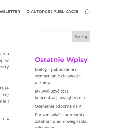
WSLETTER
O AUTORCE I PUBLIKACJE
Szukaj
ania
Ostatnie Wpisy
ię w
tery
Dialog – pobudzanie i
wzmacnianie ciekawości
uczniów
ra je
Jak wydłużyć czas
 się
koncentracji uwagi ucznia
nia i
Ocenianie odporne na AI
Porozmawiać z uczniami o
 i z
ostatnim dniu nowego roku
szkolnego