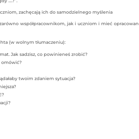
gdy ….?”.
uczniom, zachęcają ich do samodzielnego myślenia
 zarówno współpracownikom, jak i uczniom i mieć opracowane
ghta (w wolnym tłumaczeniu):
at. Jak sadzisz, co powinieneś zrobić?
iś omówić?
glądałaby twoim zdaniem sytuacja?
niejsza?
ć?
acji?