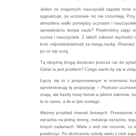
Jeden ze znajomych nauczycieli zapytał mnie os
sygnalizuje, że uczniowie nic nie rozumieją. Prz
atmosfera walki pomiędzy uczniami i nauczyciel
spowalnianiu tempa nauki? Powinniśmy zająć s
ucznia i nauczyciela. Z takich założeń wychodzi
brać odpowiedzialność za swoją naukę. Również z
po co się uczą.
Tą okrężną drogą docieram jeszcze raz do pytań 
Gdzie tu jest problem? Czego warto by się w zwi
Łączy się to z proponowanym w ocenianiu kszt
oprotestowują tę propozycję: –
Przecież uczniow
znają, ale każdy nowy temat w jakimś zakresie, koj
to to samo, a ile w tym nowego.
Weźmy przykład równań liniowych. Przeważnie n
wyrazów na jedną stronę, redukcja wyrazów, re
innych zadaniach. Wielu z nich nie rozumie, co wł
powtórzyć. Po skończeniu szkoły wielu z nich zap