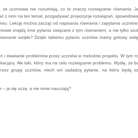
 że uczniowie nie rozumieją, co to znaczy rozwiązanie równania. Je
ć z nimi na ten temat, pozgadywać propozycje rozwiązań, spowodowa
sensu. Lekcję można zacząć od napisania równania i zapytania uczniów
iowie znajdą inne pytania związane z tym równaniem, a nie tylko szu
równanie wzięło?
Dzięki takiemu pytaniu uczniów mamy gotowy wst
ń i stawianie problemów przez uczniów w metodzie projektu. W tym r
cyjny. Ale taki, który ma na celu rozwiązanie problemu. Myślę, że b
rzez grupę uczniów, niech oni zadadzą pytanie, na które będą s
 – ja się uczę, a nie mnie nauczają?