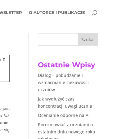
WSLETTER
O AUTORCE I PUBLIKACJE
Szukaj
u z
Ostatnie Wpisy
Dialog – pobudzanie i
wzmacnianie ciekawości
uczniów
Jak wydłużyć czas
koncentracji uwagi ucznia
 jest
Ocenianie odporne na AI
o tak
anie,
Porozmawiać z uczniami o
e się
ostatnim dniu nowego roku
szkolnego