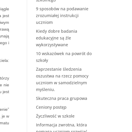
9 sposobów na podawanie
iągle
zrozumiałej instrukcji
 jest
uczniom
liwym
prawą
Kiedy dobre badania
ynają
edukacyjne są źle
ego i
wykorzystywane
10 wskazówek na powrót do
szkoły
iela:
Zaprzestanie śledzenia
oszustwa na rzecz pomocy
tórzy
uczniom w samodzielnym
e nie
myśleniu.
 jest
Skuteczna praca grupowa
Ceniony postęp
enie”
Życzliwość w szkole
 je w
ematu
Informacja zwrotna, która
pomaga uczniom rozwijać