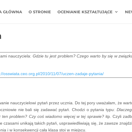
A GŁÓWNA
O STRONIE
OCENIANIE KSZTAŁTUJĄCE
NE
a
iami nauczyciela:
Gdzie tu jest problem? Czego warto by się w związk
://osswiata.ceo.org.pl/2010/11/07/uczen-zadaje-pytania/
wanie nauczycielowi pytań przez ucznia. Do tej pory uważałam, że warto
czniowie nie bali się zadawać pytań. Chodzi o pytania typu:
Dlaczeg
z ten problem? Czy coś wiadomo więcej w tej sprawie?
itp. Czyli zadb
czasami unikają takich pytań, usprawiedliwiają się, że zawsze znajdzi
ia i w konsekwencji cała klasa stoi w miejscu.