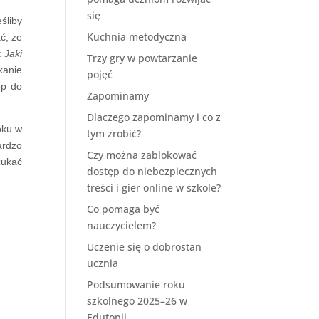
się
śliby
Kuchnia metodyczna
ć, że
:
Jaki
Trzy gry w powtarzanie
kanie
pojęć
ęp do
Zapominamy
Dlaczego zapominamy i co z
oku w
tym zrobić?
ardzo
Czy można zablokować
zukać
dostęp do niebezpiecznych
treści i gier online w szkole?
Co pomaga być
nauczycielem?
Uczenie się o dobrostan
ucznia
Podsumowanie roku
szkolnego 2025–26 w
Edutopii