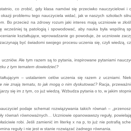
tatnio, co zrobić, gdy klasa namówi się przeciwko nauczycielowi i c
y okazji problemu tego nauczyciela widać, jak w naszych szkołach silna
em. Bo przecież na zdrowy rozum jaki interes mają uczniowie w złoś
ię wcześniej tą patologią i spowodować, aby nauka była wspólną s
 ocenianie kształtujące, wprowadzanie go powoduje, że uczniowie zacz
aczynają być świadomi swojego procesu uczenia się, czyli wiedzą, cz
uczniów. Ale tym razem są to pytania, inspirowane pytaniami nauczyc
ązku z tym tematem dowiedzieć?
ałtującym – ustalaniem celów uczenia się razem z uczniami. Niek
ie nie znają tematu, to jak mogą o nim dyskutować?
Racja, przeważni
arzy się im z tym, co już wiedzą. Wzbudza pytania o to, w jakim stopniu
auczyciel podaje schemat rozwiązywania takich równań – „przenosz
guły równań równoważnych… Uczniowie opanowawszy reguły, powielają
aściwie robi. Jeśli zamienić im literkę x na p, to już nie potrafią sch
omina reguły i nie jest w stanie rozwiązać żadnego równania.