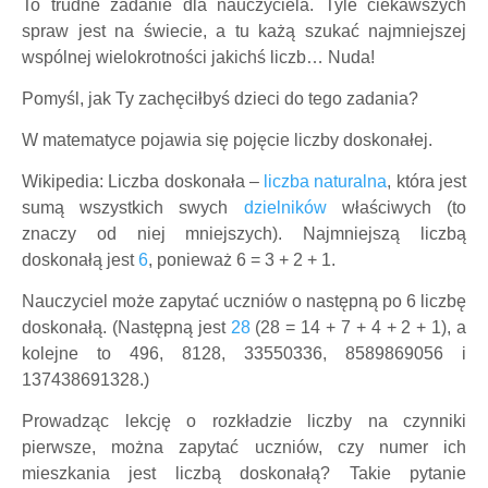
To trudne zadanie dla nauczyciela. Tyle ciekawszych
spraw jest na świecie, a tu każą szukać najmniejszej
wspólnej wielokrotności jakichś liczb… Nuda!
Pomyśl, jak Ty zachęciłbyś dzieci do tego zadania?
W matematyce pojawia się pojęcie liczby doskonałej.
Wikipedia: Liczba doskonała –
liczba naturalna
, która jest
sumą wszystkich swych
dzielników
właściwych (to
znaczy od niej mniejszych). Najmniejszą liczbą
doskonałą jest
6
, ponieważ 6 = 3 + 2 + 1.
Nauczyciel może zapytać uczniów o następną po 6 liczbę
doskonałą. (Następną jest
28
(28 = 14 + 7 + 4 + 2 + 1), a
kolejne to 496, 8128, 33550336, 8589869056 i
137438691328.)
Prowadząc lekcję o rozkładzie liczby na czynniki
pierwsze, można zapytać uczniów, czy numer ich
mieszkania jest liczbą doskonałą? Takie pytanie