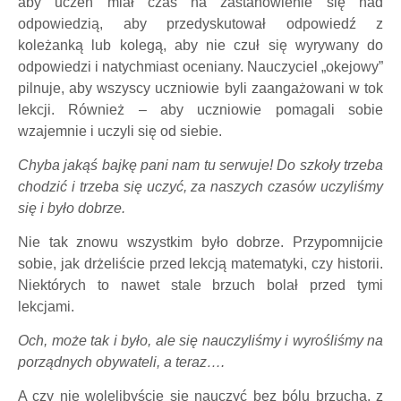
aby uczeń miał czas na zastanowienie się nad
odpowiedzią, aby przedyskutował odpowiedź z
koleżanką lub kolegą, aby nie czuł się wyrywany do
odpowiedzi i natychmiast oceniany. Nauczyciel „okejowy”
pilnuje, aby wszyscy uczniowie byli zaangażowani w tok
lekcji. Również – aby uczniowie pomagali sobie
wzajemnie i uczyli się od siebie.
Chyba jakąś bajkę pani nam tu serwuje! Do szkoły trzeba
chodzić i trzeba się uczyć, za naszych czasów uczyliśmy
się i było dobrze.
Nie tak znowu wszystkim było dobrze. Przypomnijcie
sobie, jak drżeliście przed lekcją matematyki, czy historii.
Niektórych to nawet stale brzuch bolał przed tymi
lekcjami.
Och, może tak i było, ale się nauczyliśmy i wyrośliśmy na
porządnych obywateli, a teraz….
A czy nie wolelibyście się nauczyć bez bólu brzucha, z