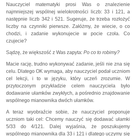
Nauczyciel matematyki prosi Was o znalezienie
najmniejszej wspólnej wielokrotności liczb: 33 i 121, a
następnie liczb 342 i 521. Sugeruje, że trzeba rozłożyć
liczby na czynniki pierwsze. Załóżmy, że wiecie, o co
chodzi, i zadanie wykonujecie w pocie czoła. Co
czujecie?
Sądzę, że większość z Was zapyta:
Po co to robimy?
Macie rację, trudno wykonywać zadanie, jeśli nie zna się
celu. Dlatego OK wymaga, aby nauczyciel podał uczniom
cel lekcji, i to w języku, który uczeń zrozumie. W
przytoczonym przykładzie celem nauczyciela było
dodawanie ułamków zwykłych, a pośrednio znajdowanie
wspólnego mianownika dwóch ułamków.
A teraz wyobraźcie sobie, że nauczyciel proponuje
uczniom taki cel: Chcemy nauczyć się dodawać ułamki
5/33 do 4/121. Dalej wyjaśnia, że poszukujemy
wspólnego mianownika dla 33 i 121 i dlatego uczymy się