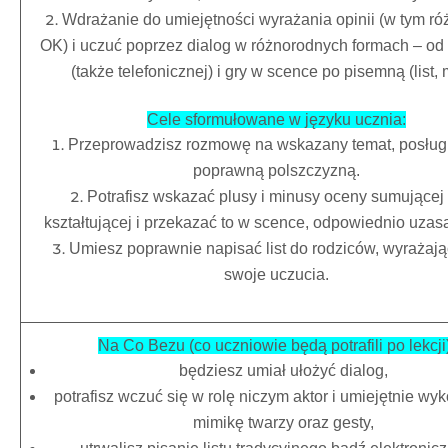
Wdrażanie do umiejętności wyrażania opinii (w tym ró
OK) i uczuć poprzez dialog w różnorodnych formach – o
(także telefonicznej) i gry w scence po pisemną (list, m
Cele sformułowane w języku ucznia:
Przeprowadzisz rozmowę na wskazany temat, posługu
poprawną polszczyzną.
Potrafisz wskazać plusy i minusy oceny sumującej
kształtującej i przekazać to w scence, odpowiednio uzas
Umiesz poprawnie napisać list do rodziców, wyrażaj
swoje uczucia.
Na Co Bezu (co uczniowie będą potrafili po lekcji)
będziesz umiał ułożyć dialog,
potrafisz wczuć się w rolę niczym aktor i umiejętnie wy
mimikę twarzy oraz gesty,