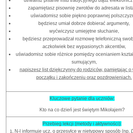
utrwalisz pisanie listu tradycyjnego bądź elektronic
zapamiętasz pisownię zwrotów do adresata w list
uświadomisz sobie piękno poprawnej polszczyz
będziesz umiał dobrze dobierać argumenty,
wyćwiczysz umiejętne słuchanie,
będziesz przeprowadzał rozmowę telefoniczną swo
aczkolwiek bez wypasionych akcentów,
uświadomisz sobie różnice pomiędzy ocenianiem kształ
sumującym,
napiszesz list dziękczynny do rodziców, pamiętając o
początku i zakończeniu oraz pozdrowieniach.
Kluczowe pytanie dla uczniów:
Kto na co dzień jest świętym Mikołajem?
Przebieg lekcji (metody i aktywności):
N-l informuje ucz. o przesyłce w nietypowy sposób (np.