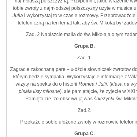
najmłodszą polszczyzną. Przypomnij, jakie wrażenie wy
tobie zwroty z najmłodszej polszczyzny użyte w musical
Julia
i wykorzystaj to w czasie rozmowy. Przeprowadźci
telefoniczną na ten temat tak, aby św. Mikołaj był zado
Zad. 2 Napiszcie maila do św. Mikołaja o tym zadan
Grupa B
.
Zad. 1.
Zagracie zakochaną parę – ułóżcie słowniczek zwrotów do
którym będzie sympatia. Wykorzystajcie informacje z Wil
wizyty na spektaklu o historii
Romea i Julii
. (
klasa na wy
pisała listy miłosne
), ale pamiętajcie, że żyjecie w XXI
Pamiętajcie, że obserwują was
śnieżynki
św. Mikoła
Zad.2.
Przekażcie sobie ułożone zwroty w rozmowie telefoni
Grupa C.