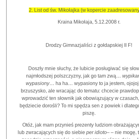
2. List od św. Mikołajka (w kopercie zaadresowany
Kraina Mikołaja, 5.12.2008 r.
Drodzy Gimnazjaliści z gołdapskiej II F!
Doszły mnie słuchy, że lubicie posługiwać się sło
najmłodszej polszczyzny, jak go tam zwą…
wypika
wypasiony
… ha ha… wypasiony to ja jestem, ojojoj
brzuszysko, ale wracając do tematu: chcecie prawdo
wprowadzić ten słownik jak obowiązujący w czasach
będziecie dorośli? To mi spędza sen z powiek i dlate
piszę.
Otóż, jak mam przynieś prezenty ludziom obrażający
lub zwracających się do siebie
per idioto
– – nie mogę, 