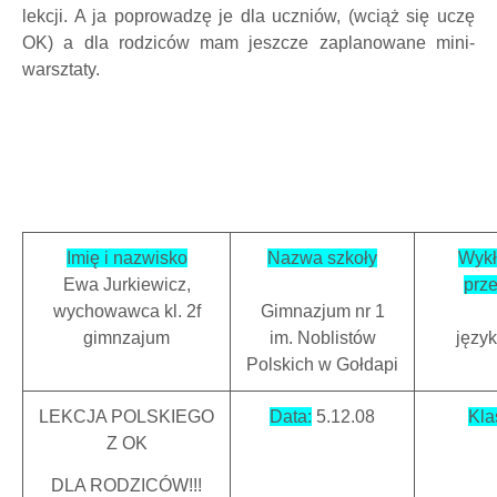
lekcji. A ja poprowadzę je dla uczniów, (wciąż się uczę
OK) a dla rodziców mam jeszcze zaplanowane mini-
warsztaty.
Imię i nazwisko
Nazwa szkoły
Wyk
Ewa Jurkiewicz,
prz
wychowawca kl. 2f
Gimnazjum nr 1
gimnzajum
im. Noblistów
język
Polskich w Gołdapi
LEKCJA POLSKIEGO
Data:
5.12.08
Kla
Z OK
DLA RODZICÓW!!!