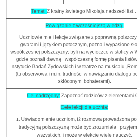
Temat:
Z krainy świętego Mikołaja nadszedł list
Powiązanie z wcześniejszą wiedzą:
Uczniowie mieli lekcje związane z poprawną polszczy
gwarami i językiem potocznym, poznali wypasione sł
współczesnej polszczyzny; byli na wycieczce w stolicy w 
gdzie poznali dawną i współczesną formę pisania listów
Instytucie Badań Żydowskich i w teatrze na musicalu „Rome
(tu obserwowali m.in. trudności w nawiązaniu dialogu 
skłóconymi bohaterami).
Cel nadrzędny:
Zapoznać rodziców z elementami
Cele lekcji dla ucznia:
Uświadomienie uczniom, iż rozmowa prowadzona p
tradycyjną polszczyzną może być zrozumiała i przyjem
wszystkich, i może w efekcie wiele nauczyć.