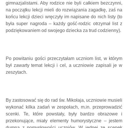
gimnazjalistami. Aby rodzice nie byli całkiem bezczynni,
na początku lekcji mieli do rozwiązania zagadkę, zaś na
końcu lekcji dzieci wręczyły im napisane do nich listy (to
była super nagroda – każdy gość-rodzic otrzymał list z
podziękowaniem od swojego dziecka za trud codzienny).
Po powitaniu gości przeczytałam uczniom list, w którym
był zawarty temat lekcji i cel, a uczniowie zapisali je w
zeszytach.
By zastosować się do rad św. Mikołaja, uczniowie musieli
wykonać kilka zadań w zespołach, m.in. przeprowadzić
scenki. Te, które powstały, były bardzo obrazowe i
przekonujące, miały elementy humorystyczne – jestem
dumna z pomysłowości uczniów. W jednej ze scenek