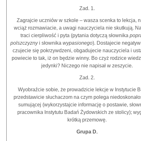
Zad. 1.
Zagrajcie uczniów w szkole – wasza scenka to lekcja, n
wciąż rozmawiacie, a uwagi nauczyciela nie skutkują. N
traci cierpliwość i pyta (pytania dotyczą słownika
popr
polszczyzny
i słownika
wypasionego
). Dostajecie negatyw
czujecie się pokrzywdzeni, obgadujecie nauczyciela i usta
powiecie to tak, iż on będzie winny. Bo czyż rodzice wiedz
jedynki? Niczego nie napisał w zeszycie.
Zad. 2.
Wyobraźcie sobie, że prowadzicie lekcje w Instytucie 
przedstawicie słuchaczom na czym polega niedoskonało
sumującej (wykorzystajcie informację o postawie, słow
pracownika Instytutu Badań Żydowskich ze stolicy); wyg
krótką przemowę.
Grupa D.