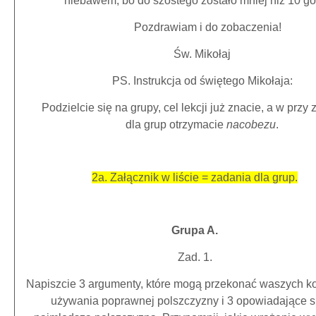
niebawem, bo do szóstego zostało mniej niż 10 go
Pozdrawiam i do zobaczenia!
Św. Mikołaj
PS. Instrukcja od świętego Mikołaja:
Podzielcie się na grupy, cel lekcji już znacie, a w przy
dla grup otrzymacie
nacobezu
.
2a. Załącznik w liście = zadania dla grup.
Grupa A.
Zad. 1.
Napiszcie 3 argumenty, które mogą przekonać waszych k
używania poprawnej polszczyzny i 3 opowiadające s