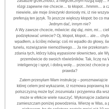
zasadzie grzeczności, a niegrzecznym rózgą daję… 
rózgi zapewne nie chcecie… to kłopot…hmmm… a cz
niewiele, ale moje
śnieżynki
doniosły mi, iż nie wszy
preferują ten język. To jeszcze większy kłopot: bo co m
Jednym dać, innym nie?
A Wy zawsze chcecie, mówicie:
daj daj, mim, mi
… cie
podziękować umiecie? Oj, kłopot, kłopot… ale… chyb
wpadłem, a ściślej mówiąc coś mi wpadło do głowy, św
tunelu, rozwiązanie niemożliwego… Ja nie przekonam
zdania tych, którzy lubią
wypasione
słownictwo, ale Wy
przemówicie do swoich rówieśników. Tak, liczę na
inteligencję i spryt, i dobrą wolę… przecież chcecie p
prawda?
Zatem przesyłam Wam instrukcję – porozmawiajcie n
której celem jest wykazanie, iż rozmowa poprawną tr
polszczyzną może być zrozumiała i przyjemna dla wszy
może w efekcie wiele nauczyć. Wykonajcie zadania,
zamieszczam poniżej powodzenia. Wierzę w Was, a 