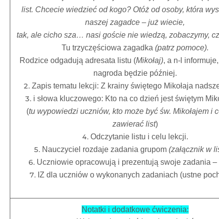
list. Chcecie wiedzieć od kogo? Otóż od osoby, która wy
naszej zagadce – już wiecie,
tak, ale cicho sza… nasi goście nie wiedzą, zobaczymy, c
Tu trzyczęściowa zagadka
(patrz pomoce).
Rodzice odgadują adresata listu (
Mikołaj)
, a n-l informuje
nagroda będzie później.
Zapis tematu lekcji: Z krainy świętego Mikołaja nadsze
i słowa kluczowego: Kto na co dzień jest świętym Mi
(
tu wypowiedzi uczniów, kto może być św. Mikołajem i 
zawierać list
)
Odczytanie listu i celu lekcji.
Nauczyciel rozdaje zadania grupom
(załącznik w li
Uczniowie opracowują i prezentują swoje zadania –
IZ dla uczniów o wykonanych zadaniach (ustne poch
Notatki i dodatkowe ćwiczenia: