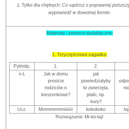
Tylko dla chętnych:
Co sądzisz o poprawnej polszcz
wypowiedź w dowolnej formie.
Materiały i pomoce dydaktyczne:
1. Trzyczęściowa zagadka:
Pyt/odp.
1.
2.
n-L
Jak w domu
jak
prosicie
powiedziałyby
odpo
rodziców o
to zwierzęta,
ro
kieszonkowe?
ptaki, np.
kury?
Ucz.
Mmmmmmmiiiiiii
kokokoko
łaj
Rozwiązanie: Mi-ko-łaj!