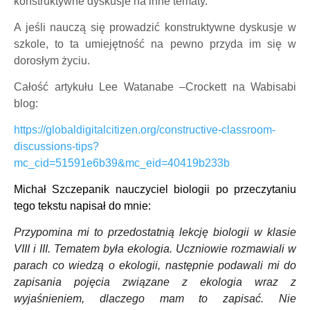
konstruktywne dyskusje na inne tematy.
A jeśli nauczą się prowadzić konstruktywne dyskusje w
szkole, to ta umiejętność na pewno przyda im się w
dorosłym życiu.
Całość artykułu Lee Watanabe –Crockett na Wabisabi
blog:
https://globaldigitalcitizen.org/constructive-classroom-
discussions-tips?
mc_cid=51591e6b39&mc_eid=40419b233b
Michał Szczepanik nauczyciel biologii po przeczytaniu
tego tekstu napisał do mnie:
Przypomina mi to przedostatnią lekcję biologii w klasie
VIII i III. Tematem była ekologia. Uczniowie rozmawiali w
parach co wiedzą o ekologii, następnie podawali mi do
zapisania pojęcia związane z ekologia wraz z
wyjaśnieniem, dlaczego mam to zapisać. Nie