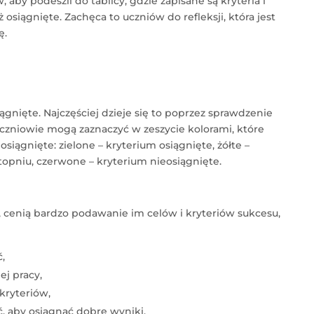
 aby podeszli do tablicy, gdzie zapisane są kryteria i
uż osiągnięte. Zachęca to uczniów do refleksji, która jest
ę.
iągnięte. Najczęściej dzieje się to poprzez sprawdzenie
Uczniowie mogą zaznaczyć w zeszycie kolorami, które
osiągnięte: zielone – kryterium osiągnięte, żółte –
opniu, czerwone – kryterium nieosiągnięte.
 cenią bardzo podawanie im celów i kryteriów sukcesu,
,
ej pracy,
kryteriów,
, aby osiągnąć dobre wyniki,