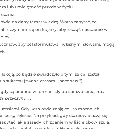
dza lub umiejętność przyda w życiu.
 ucznia.
niowie na dany temat wiedzą. Warto zapytać, co
t, z czym im się on kojarzy; aby zacząć nauczanie w
dnim.
 uczniów, aby cel sformułowali własnymi słowami, mogą
ch.
lekcją, co będzie świadczyło o tym, że cel został
teria sukcesu (zwane czasami „nacobezu”).
, gdy są podane w formie listy do sprawdzenia, np.:
zy przyczyny…
.
uczniami. Gdy uczniowie znają cel, to można ich
l osiągnęliście. Na przykład, gdy uczniowie uczą się
 zapytać jakie zasady ich zdaniem w liście obowiązują.
ryteria i lepiej je pamiętają. Nauczyciel może