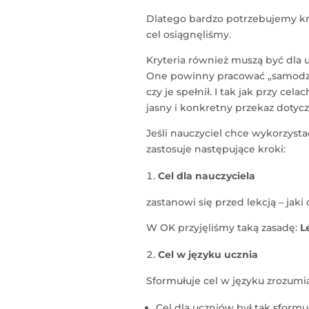
Dlatego bardzo potrzebujemy kr
cel osiągnęliśmy.
Kryteria również muszą być dla u
One powinny pracować „samodzie
czy je spełnił. I tak jak przy cel
jasny i konkretny przekaz dot
Jeśli nauczyciel chce wykorzystać
zastosuje następujące kroki:
Cel dla nauczyciela
zastanowi się przed lekcją – jaki
W OK przyjęliśmy taką zasadę:
L
Cel w języku ucznia
Sformułuje cel w języku zrozumia
Cel dla uczniów był tak sformu