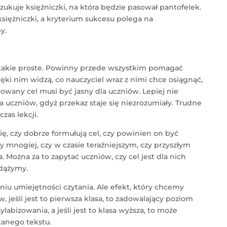
ukuje księżniczki, na która będzie pasował pantofelek.
księżniczki, a kryterium sukcesu polega na
y.
t takie proste. Powinny przede wszystkim pomagać
ęki nim widzą, co nauczyciel wraz z nimi chce osiągnąć,
owany cel musi być jasny dla uczniów. Lepiej nie
uczniów, gdyż przekaz staje się niezrozumiały. Trudne
as lekcji.
ię, czy dobrze formułują cel, czy powinien on być
y mnogiej, czy w czasie teraźniejszym, czy przyszłym
. Można za to zapytać uczniów, czy cel jest dla nich
 dążymy.
iu umiejętności czytania. Ale efekt, który chcemy
, jeśli jest to pierwsza klasa, to zadowalający poziom
abizowania, a jeśli jest to klasa wyższa, to może
tanego tekstu.