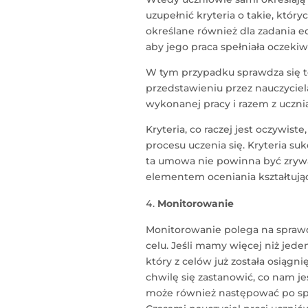
uzupełnić kryteria o takie, któr
określane również dla zadania e
aby jego praca spełniała oczekiw
W tym przypadku sprawdza się t
przedstawieniu przez nauczycie
wykonanej pracy i razem z uczni
Kryteria, co raczej jest oczywist
procesu uczenia się. Kryteria su
ta umowa nie powinna być zrywa
elementem oceniania kształtując
Monitorowanie
Monitorowanie polega na sprawdz
celu. Jeśli mamy więcej niż jeden
który z celów już została osiągnię
chwilę się zastanowić, co nam j
może również następować po spra