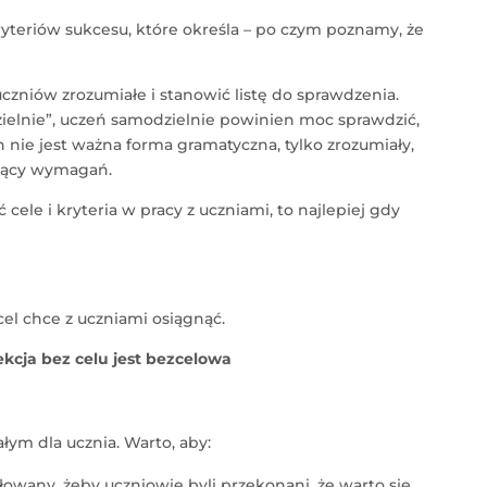
yteriów sukcesu, które określa – po czym poznamy, że
czniów zrozumiałe i stanowić listę do sprawdzenia.
lnie”, uczeń samodzielnie powinien moc sprawdzić,
ach nie jest ważna forma gramatyczna, tylko zrozumiały,
yczący wymagań.
 cele i kryteria w pracy z uczniami, to najlepiej gdy
 cel chce z uczniami osiągnąć.
ekcja bez celu jest bezcelowa
łym dla ucznia. Warto, aby:
łowany, żeby uczniowie byli przekonani, że warto się