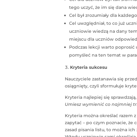
tego uczyć, że im się dana wie
Cel był zrozumiały dla każdego
Cel uwzględniał, to co już ucz
uczniowie wiedzą na dany tema
miejscu dla uczniów odpowie
Podczas lekcji warto poprosić
pomyśleć na ten temat w para
Kryteria sukcesu
Nauczyciele zastanawia się przed 
osiągnięty, czyli sformułuje kry
Kryteria najlepiej się sprawdzają
Umiesz wymienić co najmniej tr
Kryteria można określać razem z 
zapytać – po czym poznacie, że ce
zasad pisania listu, to można ich
Wtedy uczniowie sami określają k