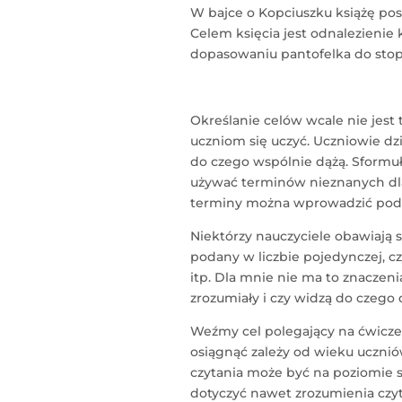
W bajce o Kopciuszku książę posz
Celem księcia jest odnalezienie 
dopasowaniu pantofelka do stop
Określanie celów wcale nie jes
uczniom się uczyć. Uczniowie dzi
do czego wspólnie dążą. Sformuł
używać terminów nieznanych dla 
terminy można wprowadzić podcz
Niektórzy nauczyciele obawiają s
podany w liczbie pojedynczej, cz
itp. Dla mnie nie ma to znaczenia
zrozumiały i czy widzą do czego
Weźmy cel polegający na ćwiczen
osiągnąć zależy od wieku uczniów
czytania może być na poziomie syl
dotyczyć nawet zrozumienia czy