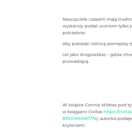
Nauczyciele czasami mają trudno
wystarczy podać uczniom tylko j
potrzebne.
Aby pokazać różnicę pomiędzy 
cel jako drogowskaz – gdzie chce
prowadzącą.
W książce Connie M.Moss pod tyt
w księgarni Civitas
https://civi
BROOKHART/74
), autorka podaj
kryteriami.