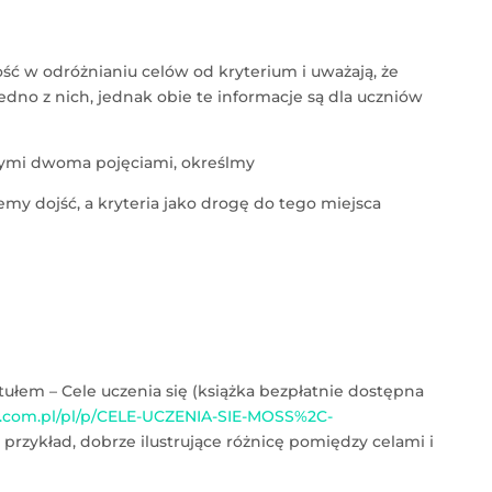
ść w odróżnianiu celów od kryterium i uważają, że
edno z nich, jednak obie te informacje są dla uczniów
tymi dwoma pojęciami, określmy
my dojść, a kryteria jako drogę do tego miejsca
ułem – Cele uczenia się (książka bezpłatnie dostępna
tas.com.pl/pl/p/CELE-UCZENIA-SIE-MOSS%2C-
e przykład, dobrze ilustrujące różnicę pomiędzy celami i