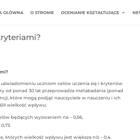
A GŁÓWNA
O STRONIE
OCENIANIE KSZTAŁTUJĄCE
NE
kryteriami?
ami?
a uświadomieniu uczniom celów uczenia się i kryteriów
tóry od ponad 30 lat przeprowadza metabadania (ponad
cji, które mogą podjąć nauczyciele w nauczaniu i ich
lił wielkość wpływu:
elów będących wyzwaniem na – 0,56,
0,73.
e, których wielkość wpływu jest większa niż – 0,4.