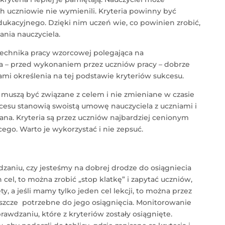
ych uczniowie nie wymienili. Kryteria powinny być
dukacyjnego. Dzięki nim uczeń wie, co powinien zrobić,
ania nauczyciela.
echnika pracy wzorcowej polegająca na
la – przed wykonaniem przez uczniów pracy – dobrze
ami określenia na tej podstawie kryteriów sukcesu.
e, muszą być związane z celem i nie zmieniane w czasie
kcesu stanowią swoistą umowę nauczyciela z uczniami i
na. Kryteria są przez uczniów najbardziej cenionym
ego. Warto je wykorzystać i nie zepsuć.
aniu, czy jesteśmy na dobrej drodze do osiągniecia
 cel, to można zrobić „stop klatkę” i zapytać uczniów,
ty, a jeśli mamy tylko jeden cel lekcji, to można przez
eszcze potrzebne do jego osiągnięcia. Monitorowanie
wdzaniu, które z kryteriów zostały osiągnięte.