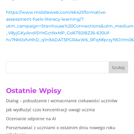
https://www.middleweb.com/46421/formative-
assessment-fuels-literacy-learning/?
utm_campaign=Stenhouse%20Connections&utm_medium=
_V8yjGKyAndi5YHGctNxMP_Gd6T92IBZJ6-6J0Uf-
hv7NMJxfvHhD_q1n9ADAT3PGRAxW6_RFqNfprzy19DiYm06P
Szukaj
Ostatnie Wpisy
Dialog – pobudzanie i wzmacnianie ciekawości uczniów
Jak wydłużyć czas koncentracji uwagi ucznia
Ocenianie odporne na AI
Porozmawiać z uczniami o ostatnim dniu nowego roku