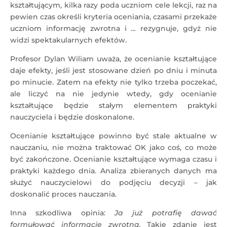
kształtującym, kilka razy poda uczniom cele lekcji, raz na
pewien czas określi kryteria oceniania, czasami przekaże
uczniom informację zwrotna i … rezygnuje, gdyż nie
widzi spektakularnych efektów.
Profesor Dylan Wiliam uważa, że ocenianie kształtujące
daje efekty, jeśli jest stosowane dzień po dniu i minuta
po minucie. Zatem na efekty nie tylko trzeba poczekać,
ale liczyć na nie jedynie wtedy, gdy ocenianie
kształtujące będzie stałym elementem praktyki
nauczyciela i będzie doskonalone.
Ocenianie kształtujące powinno być stale aktualne w
nauczaniu, nie można traktować OK jako coś, co może
być zakończone. Ocenianie kształtujące wymaga czasu i
praktyki każdego dnia. Analiza zbieranych danych ma
służyć nauczycielowi do podjęciu decyzji – jak
doskonalić proces nauczania.
Inna szkodliwa opinia:
Ja już potrafię dawać
formułować informacje zwrotną.
Takie zdanie jest