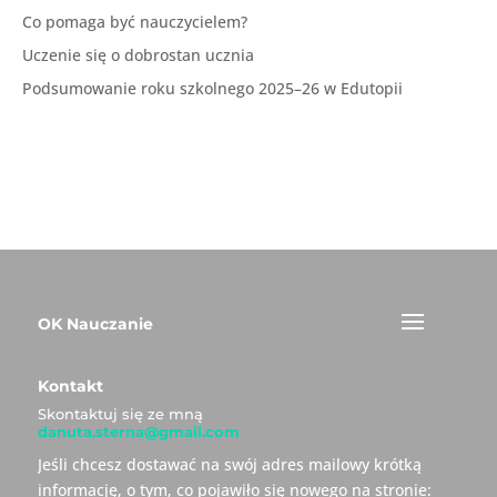
Co pomaga być nauczycielem?
Uczenie się o dobrostan ucznia
Podsumowanie roku szkolnego 2025–26 w Edutopii
OK Nauczanie
Kontakt
Skontaktuj się ze mną
danuta.sterna@gmail.com
Jeśli chcesz dostawać na swój adres mailowy krótką
informację, o tym, co pojawiło się nowego na stronie: