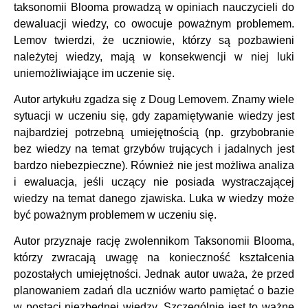
taksonomii Blooma prowadzą w opiniach nauczycieli do
dewaluacji wiedzy, co owocuje poważnym problemem.
Lemov twierdzi, że uczniowie, którzy są pozbawieni
należytej wiedzy, mają w konsekwencji w niej luki
uniemożliwiające im uczenie się.
Autor artykułu zgadza się z Doug Lemovem. Znamy wiele
sytuacji w uczeniu się, gdy zapamiętywanie wiedzy jest
najbardziej potrzebną umiejętnością (np. grzybobranie
bez wiedzy na temat grzybów trujących i jadalnych jest
bardzo niebezpieczne). Również nie jest możliwa analiza
i ewaluacja, jeśli uczący nie posiada wystraczającej
wiedzy na temat danego zjawiska. Luka w wiedzy może
być poważnym problemem w uczeniu się.
Autor przyznaje rację zwolennikom Taksonomii Blooma,
którzy zwracają uwagę na konieczność kształcenia
pozostałych umiejętności. Jednak autor uważa, że przed
planowaniem zadań dla uczniów warto pamiętać o bazie
w postaci niezbędnej wiedzy. Szczególnie jest to ważne