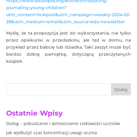
https://www.edutopia.org/article/introducing-
journaling-young-children?
utm_content=linkpos1&utm_campaign=weekly-2024-02-
28&utm_medium=email&utm_source=edu-newsletter
Myślę, że ta propozycja jest do wykorzystania, nie tylko
przez opiekunki w przedszkolu, ale też w domu, na
przykład przez babcię lub dziadka. Taki zeszyt może być
bardzo dobrą pamiątką, dotyczącą przeczytanych
książek.
Szukaj
Ostatnie Wpisy
Dialog – pobudzanie i wzmacnianie ciekawości uczniów
Jak wydłużyć czas koncentracji uwagi ucznia