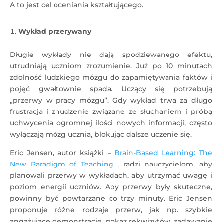
A to jest cel oceniania kształtującego.
Wykład przerywany
Długie wykłady nie dają spodziewanego efektu,
utrudniają uczniom zrozumienie. Już po 10 minutach
zdolność ludzkiego mózgu do zapamiętywania faktów i
pojęć gwałtownie spada. Uczący się potrzebują
„przerwy w pracy mózgu”. Gdy wykład trwa za długo
frustracja i znudzenie związane ze słuchaniem i próbą
uchwycenia ogromnej ilości nowych informacji, często
wyłączają mózg ucznia, blokując dalsze uczenie się.
Eric Jensen, autor książki –
Brain-Based Learning: The
New Paradigm of Teaching
, radzi nauczycielom, aby
planowali przerwy w wykładach, aby utrzymać uwagę i
poziom energii uczniów. Aby przerwy były skuteczne,
powinny być powtarzane co trzy minuty. Eric Jensen
proponuje różne rodzaje przerw, jak np. szybkie
angażujące demonstracje, pokaz rekwizytów, zadawanie