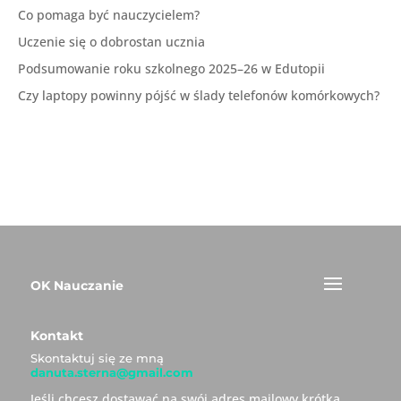
Co pomaga być nauczycielem?
Uczenie się o dobrostan ucznia
Podsumowanie roku szkolnego 2025–26 w Edutopii
Czy laptopy powinny pójść w ślady telefonów komórkowych?
OK Nauczanie
Kontakt
Skontaktuj się ze mną
danuta.sterna@gmail.com
Jeśli chcesz dostawać na swój adres mailowy krótką