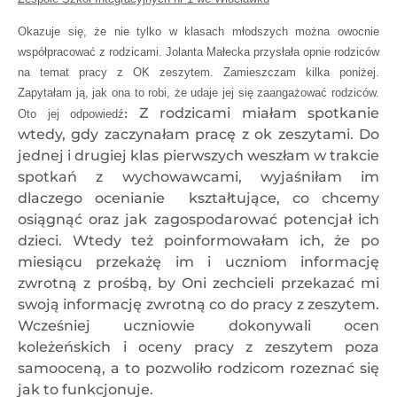
Okazuje się, że nie tylko w klasach młodszych można owocnie
współpracować z rodzicami. Jolanta Małecka przysłała opnie rodziców
na temat pracy z OK zeszytem. Zamieszczam kilka poniżej.
Zapytałam ją, jak ona to robi, że udaje jej się zaangażować rodziców.
Z rodzicami miałam spotkanie
Oto jej odpowiedź
:
wtedy, gdy zaczynałam pracę z ok zeszytami. Do
jednej i drugiej klas pierwszych weszłam w trakcie
spotkań z wychowawcami, wyjaśniłam im
dlaczego ocenianie kształtujące, co chcemy
osiągnąć oraz jak zagospodarować potencjał ich
dzieci. Wtedy też poinformowałam ich, że po
miesiącu przekażę im i uczniom informację
zwrotną z prośbą, by Oni zechcieli przekazać mi
swoją informację zwrotną co do pracy z zeszytem.
Wcześniej uczniowie dokonywali ocen
koleżeńskich i oceny pracy z zeszytem poza
samooceną, a to pozwoliło rodzicom rozeznać się
jak to funkcjonuje.