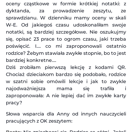
oceny cząstkowe w formie krótkiej notatki: z
dyktanda, za prowadzenie zeszytu, ze
sprawdzianu. W dzienniku mamy oceny w skali
W-E. Od jakiegoś czasu udoskonaliłam swoje
notatki, są bardziej szczegółowe. Nie oszukujmy
się, opisać 23 prace to ogrom czasu, jaki trzeba
poświęcić. I…. co mi zaproponowali ostatnio
rodzice? Żebym stawiała zwykłe stopnie, bo to jest
bardziej konkretne….
Dziś zrobiłam pierwszą lekcję z kodami QR.
Chociaż dzieciakom bardzo się podobało, rodzice
w szatni sobie omówili lekcje i jak to zwykle
najodważniejsza mama się trafiła i
zaproponowała: A nie lepiej dać im zwykłe karty
pracy?
Słowa wsparcia dla Anny od innych nauczycieli
pracujących z OK zeszytem: