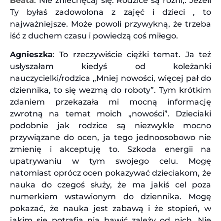
Beata
: Nie zniechęcaj się. Rodzice są różni,. Jeżeli
Ty byłaś zadowolona z zajęć i dzieci , to
najważniejsze. Może powoli przywykną, że trzeba
iść z duchem czasu i powiedzą coś miłego.
Agnieszka
: To rzeczywiście ciężki temat. Ja też
usłyszałam kiedyś od koleżanki
nauczycielki/rodzica „Mniej nowości, więcej pał do
dziennika, to się wezmą do roboty”. Tym krótkim
zdaniem przekazała mi mocną informację
zwrotną na temat moich „nowości”. Dzieciaki
podobnie jak rodzice są niezwykle mocno
przywiązane do ocen, ja tego jednoosobowo nie
zmienię i akceptuję to. Szkoda energii na
upatrywaniu w tym swojego celu. Mogę
natomiast oprócz ocen pokazywać dzieciakom, że
nauka do czegoś służy, że ma jakiś cel poza
numerkiem wstawionym do dziennika. Mogę
pokazać, że nauka jest zabawą i że stopień, w
jakim się potrafią nią bawić zależy od nich. Nie