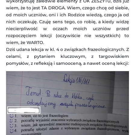
wykorzystuję zaledwie elementy z OK ZESZYTU, dziś już
wiem, że to jest TA DROGA. Wiem, czego chcę od siebie,
od moich uczniów, oni i ich Rodzice wiedzą, czego ja od
nich oczekuję. Czuję sens tego, co robię, a kiedy widzę
niecierpliwość w oczach moich uczniów przed
rozpoczęciem lekcji (oczywiście nie wszystkich) to
wiem, że WARTO.
Dziś udana lekcja w kl. 4 o związkach frazeologicznych. Z
celami, z pytaniem kluczowym, z targowiskiem
pomysłów, z refleksją i samooceną, a nawet oceną lekcji: