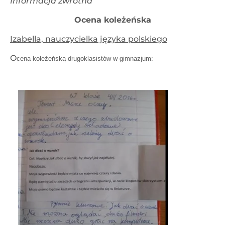
Informacja zwrotna
Ocena koleżeńska
Izabella, nauczycielka języka polskiego
O
cena koleżeńską drugoklasistów w gimnazjum: