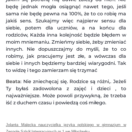
będę jednak mogła osiągnąć nawet tego, jeśli
sama nie będę pewna na 100%, że to co robię ma
jakiś sens. Szukajmy więc najpierw sensu dla
siebie, potem dla uczniów, a na końcu dla
rodziców, Każda inna kolejność będzie błędem w
moim mniemaniu. Zmieńmy siebie, żeby zmieniać
innych. Nie dopuszczajmy do myśli, że to co
robimy, jak pracujemy jest złe, a wówczas dla
siebie i innych będziemy bardziej wiarygodni. Tak
to widzę i tego zamierzam się trzymać
Beata
: Nie zniechęcaj się. Rodzice są różni,. Jeżeli
Ty byłaś zadowolona z zajęć i dzieci , to
najważniejsze. Może powoli przywykną, że trzeba
iść z duchem czasu i powiedzą coś miłego.
Jolanta Malecka nauczycielka języka polskiego w gimnazjum w
Zespole Szkół Integracyjnych nr 1 we Włocławku