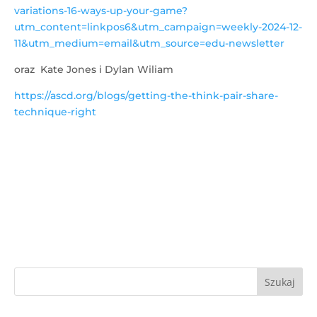
variations-16-ways-up-your-game?
utm_content=linkpos6&utm_campaign=weekly-2024-12-
11&utm_medium=email&utm_source=edu-newsletter
oraz Kate Jones i Dylan Wiliam
https://ascd.org/blogs/getting-the-think-pair-share-
technique-right
Szukaj