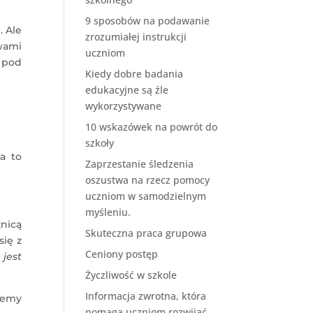
9 sposobów na podawanie
 Ale
zrozumiałej instrukcji
wami
uczniom
 pod
Kiedy dobre badania
edukacyjne są źle
wykorzystywane
10 wskazówek na powrót do
szkoły
a to
Zaprzestanie śledzenia
oszustwa na rzecz pomocy
uczniom w samodzielnym
myśleniu.
nicą
Skuteczna praca grupowa
ię z
Ceniony postęp
jest
Życzliwość w szkole
Informacja zwrotna, która
ujemy
pomaga uczniom rozwijać