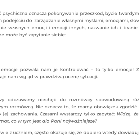
ć psychiczna oznacza pokonywanie przeszkód, bycie twardym.
 podejściu do zarządzanie własnymi myślami, emocjami, sło
nie własnych emocji i emocji innych, nazwanie ich i branie
 może być zapytanie siebie:
 emocje pozwala nam je kontrolować – to tylko emocje! Z
aje nam wgląd w prawdziwą ocenę sytuacji.
mowy odczuwamy niechęć do rozmówcy spowodowaną róż
zym rozmówcą. Nie oznacza to, że mamy obowiązek zgodzić s
 jej zachowania. Czasami wystarczy tylko zapytać:
Widzę, że 
at, co w tym jest dla Pani najważniejsze?
owie z uczniem, często okazuje się, że dopiero wtedy dowiad