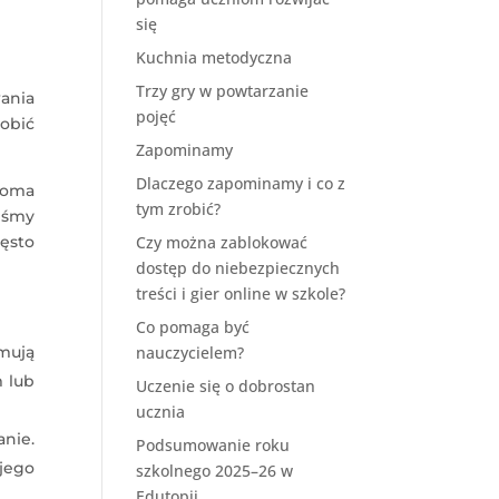
się
Kuchnia metodyczna
Trzy gry w powtarzanie
ania
pojęć
obić
Zapominamy
Dlaczego zapominamy i co z
loma
tym zrobić?
iśmy
zęsto
Czy można zablokować
dostęp do niebezpiecznych
treści i gier online w szkole?
Co pomaga być
mują
nauczycielem?
 lub
Uczenie się o dobrostan
ucznia
anie.
Podsumowanie roku
jego
szkolnego 2025–26 w
Edutopii