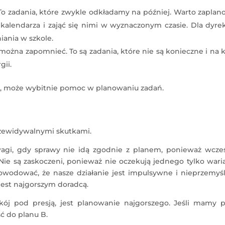
To zadania, które zwykle odkładamy na później. Warto zapla
 kalendarza i zająć się nimi w wyznaczonym czasie. Dla dyre
ania w szkole.
można zapomnieć. To są zadania, które nie są konieczne i na 
gii.
, może wybitnie pomoc w planowaniu zadań.
rzewidywalnymi skutkami.
wagi, gdy sprawy nie idą zgodnie z planem, ponieważ wcześ
ie są zaskoczeni, ponieważ nie oczekują jednego tylko wari
dować, że nasze działanie jest impulsywne i nieprzemyśl
jest najgorszym doradcą.
j pod presją, jest planowanie najgorszego. Jeśli mamy p
ć do planu B.