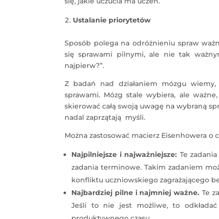
się, jakie uczucia ma uczeń.
Ustalanie priorytetów
Sposób polega na odróżnieniu spraw ważn
się sprawami pilnymi, ale nie tak ważn
najpierw?”.
Z badań nad działaniem mózgu wiemy, 
sprawami. Mózg stale wybiera, ale ważne,
skierować całą swoją uwagę na wybraną spra
nadal zaprzątają myśli.
Można zastosować macierz Eisenhowera o cz
Najpilniejsze i najważniejsze:
Te zadania
zadania terminowe. Takim zadaniem może
konfliktu uczniowskiego zagrażającego b
Najbardziej pilne i najmniej ważne.
Te z
Jeśli to nie jest możliwe, to odkład
produktywnego czasu.