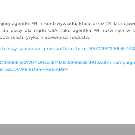
tajnej agentki FBI i kontrwywiadu, która przez 24 lata ujaw
h do pracy dla rządu USA. Jako agentka FBI rozwinęła w s
dowiskach ryzyka, niepewności i oszustw.
ys-to-stay-cool-under-pressure?utm_term=BB4C9B73-8845-4A3
50f3ef5064e272071c915ec8f4f3152d696535f3930&utm_campaig
nt=32CD07F6-9DB4-4FBE-AB97-