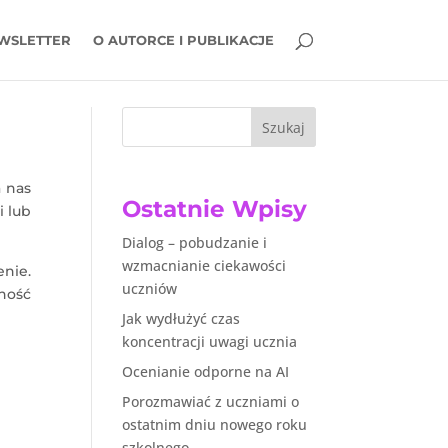
WSLETTER
O AUTORCE I PUBLIKACJE
Szukaj
a nas
Ostatnie Wpisy
i lub
Dialog – pobudzanie i
wzmacnianie ciekawości
nie.
uczniów
ność
Jak wydłużyć czas
koncentracji uwagi ucznia
Ocenianie odporne na AI
Porozmawiać z uczniami o
ostatnim dniu nowego roku
szkolnego