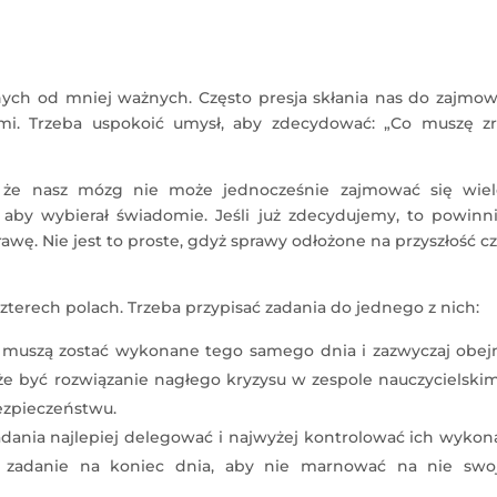
ych od mniej ważnych. Często presja skłania nas do zajmow
ymi. Trzeba uspokoić umysł, aby zdecydować: „Co muszę zr
że nasz mózg nie może jednocześnie zajmować się wie
 aby wybierał świadomie. Jeśli już zdecydujemy, to powinn
wę. Nie jest to proste, gdyż sprawy odłożone na przyszłość c
terech polach. Trzeba przypisać zadania do jednego z nich:
 muszą zostać wykonane tego samego dnia i zazwyczaj obej
 być rozwiązanie nagłego kryzysu w zespole nauczycielskim
ezpieczeństwu.
adania najlepiej delegować i najwyżej kontrolować ich wykon
ać zadanie na koniec dnia, aby nie marnować na nie swo