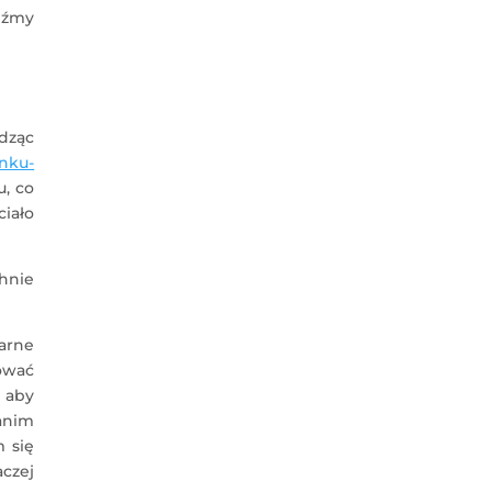
dźmy
odząc
nku-
, co
ciało
hnie
arne
cować
 aby
anim
 się
aczej