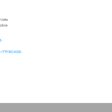
niała
obie
3-
n=77F8DA5B-