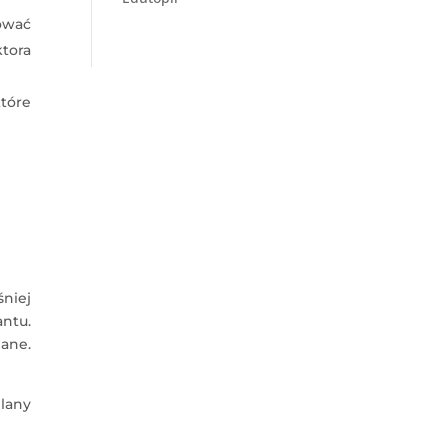
nować
ktora
które
niej
antu.
ane.
lany