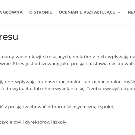
A GŁÓWNA
O STRONIE
OCENIANIE KSZTAŁTUJĄCE
NE
tresu
mamy wiele okazji stresujących, niektóre z nich wpływają n
ywnie. Stres jest odczuwany jako presja i nastawia nas do walk
, one wpływają na nasze racjonalne lub nieracjonalne myśle
 do wybuchu lub chęci wycofania się. Trzeba ćwiczyć odpor
ić z presją i zachować odporność psychiczną i spokój.
ycielowi i dyrektorowi szkoły.