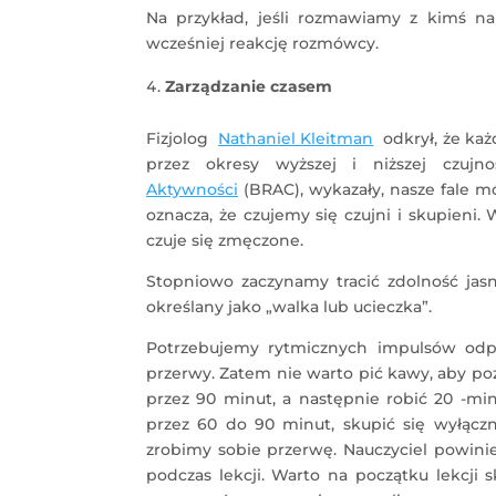
Na przykład, jeśli rozmawiamy z kimś na
wcześniej reakcję rozmówcy.
Zarządzanie czasem
Fizjolog
Nathaniel Kleitman
odkrył, że każ
przez okresy wyższej i niższej czuj
Aktywności
(BRAC), wykazały, nasze fale 
oznacza, że ​​czujemy się czujni i skupieni
czuje się zmęczone.
Stopniowo zaczynamy tracić zdolność jas
określany jako „walka lub ucieczka”.
Potrzebujemy rytmicznych impulsów odpo
przerwy. Zatem nie warto pić kawy, aby po
przez 90 minut, a następnie robić 20 -m
przez 60 do 90 minut, skupić się wyłącz
zrobimy sobie przerwę. Nauczyciel powini
podczas lekcji. Warto na początku lekcji 