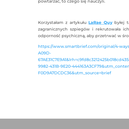
powtarzać, to czego się nauczyli.
Korzystałam z artykułu
LaRae Quy
byłej 
zagranicznych szpiegów i rekrutowała ic
odporność psychiczną, aby przetrwać w śro
https://www.smartbrief.com/original/4-wa
A09D-
67AE31C7E9A1&lrh=c9fd8c3212425b018cd43
9982-431B-9E20-444163A3CF79&utm_conte
F0D9A7DCDC36&utm_source=brief