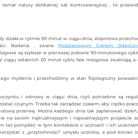
 temat natury delikatnej lub kontrowersyjnej , to przewi
dy działa w rytmie 90 minut w ciągu dnia, stopniowo przech
ności. Badania , zwane
Podstawowym Cyklem Odpoczy
mózgowe są szybsze w pierwszej połowie 90-minutowego cyklu
. W ciągu ostatnich 20 minut cyklu fale mózgowe zwalniają, a 
nego myślenia i przechodzimy w stan fizjologiczny powszec
czynku i odnowy w ciągu dnia, czyli potrzebne są regul
zostać czujnym. Trzeba tak zarządzać czasem, aby ciężko pra
inutową przerwę. Można każdego dnia tak zaplanować dzień,
nie na swoim najtrudniejszym i najważniejszym projekcie z
en też pomyśleć w tym kontekście o uczniach i ich uczeniem
skorzystać z „przytomności” umysłu uczniów, a pod koniec r