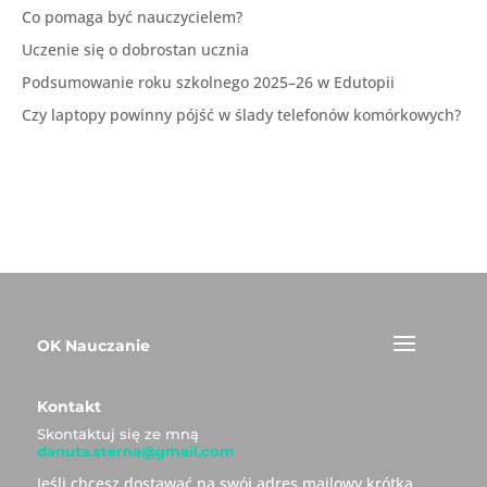
Co pomaga być nauczycielem?
Uczenie się o dobrostan ucznia
Podsumowanie roku szkolnego 2025–26 w Edutopii
Czy laptopy powinny pójść w ślady telefonów komórkowych?
OK Nauczanie
Kontakt
Skontaktuj się ze mną
danuta.sterna@gmail.com
Jeśli chcesz dostawać na swój adres mailowy krótką