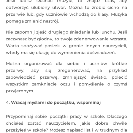
Jeśli lubisz słuchać muzyki, to znajdź czas, aby
odtworzyć ulubiony utwór. Można to zrobić cicho na
przerwie lub, gdy uczniowie wchodzą do klasy. Muzyka
pomaga zmienić nastrój.
Nie zapomnij zjeść drugiego śniadania lub lunchu. Jeśli
zaczynasz być głodny, to twoje zdenerwowanie wzrasta.
Warto spożywać posiłek w gronie innych nauczycieli,
wtedy ma się okazję do wymienienia doświadczeń.
Można organizować dla siebie i uczniów krótkie
przerwy, aby się zregenerować, na przykład
zapowiedzieć przerwę, zmniejszyć światło, polecić
wszystkim zamkniecie oczu i pomyślenie o czymś
przyjemnym.
Wracaj myślami do początku, wspominaj
Przypominaj sobie początki pracy w szkole. Dlaczego
chciałeś zostać nauczycielem, jakie dobre chwile
przeżyłeś w szkole? Możesz napisać list i w trudnym dla