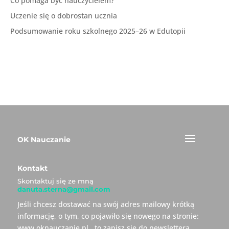
Co pomaga być nauczycielem?
Uczenie się o dobrostan ucznia
Podsumowanie roku szkolnego 2025–26 w Edutopii
OK Nauczanie
Kontakt
Skontaktuj się ze mną
danuta.sterna@gmail.com
Jeśli chcesz dostawać na swój adres mailowy krótką
informację, o tym, co pojawiło się nowego na stronie:
www.oknauczanie.pl , to zapisz się do newslettera.