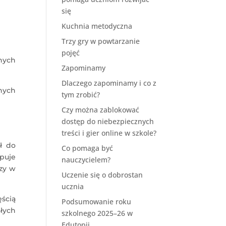
się
Kuchnia metodyczna
Trzy gry w powtarzanie
pojęć
nnych
Zapominamy
Dlaczego zapominamy i co z
nych
tym zrobić?
Czy można zablokować
dostęp do niebezpiecznych
treści i gier online w szkole?
ł do
Co pomaga być
ępuje
nauczycielem?
zy w
Uczenie się o dobrostan
ucznia
ścią
Podsumowanie roku
łych
szkolnego 2025–26 w
Edutopii