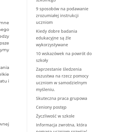
9 sposobów na podawanie
zrozumiałej instrukcji
uczniom
emne
nego
Kiedy dobre badania
edzy
edukacyjne są źle
psze
wykorzystywane
zymy
10 wskazówek na powrót do
szkoły
ania
Zaprzestanie śledzenia
elkie
oszustwa na rzecz pomocy
atu i
uczniom w samodzielnym
myśleniu.
Skuteczna praca grupowa
Ceniony postęp
Życzliwość w szkole
wnej
Informacja zwrotna, która
pomaga uczniom rozwijać