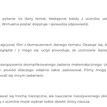
 pytanie na dany temat. Następnie każdy z uczniów udz
i. Wirtualna postać dopytuje i sprawdza odpowiedzi.
nagrywać film z tłumaczeniem danego tematu. Okazuje się, ż
glądał i z niego się uczył powoduje, że uczniowie lepiej
rozwiązywania skomplikowanego zadania matematycznego. U
 i powód dlaczego właśnie takie zastosował. Filmy mogą
wali się innym zadaniem.
awać się trochę niezręczne, ale nauczanie nieożywionego ob
y z uczniów może wybrać sobie obiekt, który naucza.