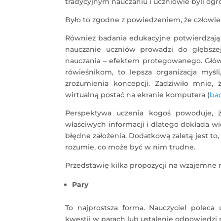
tradycyjnym nauczaniu i uczniowie byli og
Było to zgodne z powiedzeniem, że człowiek
Również badania edukacyjne potwierdzają
nauczanie uczniów prowadzi do głębsze
nauczania – efektem protegowanego. Głów
rówieśnikom, to lepsza organizacja myśl
zrozumienia koncepcji. Zadziwiło mnie,
wirtualną postać na ekranie komputera (
bad
Perspektywa uczenia kogoś powoduje, ż
właściwych informacji i dlatego dokłada wi
błędne założenia. Dodatkową zaletą jest to
rozumie, co może być w nim trudne.
Przedstawię kilka propozycji na wzajemne 
Pary
To najprostsza forma. Nauczyciel polec
kwestii w parach lub ustalenie odpowiedzi 