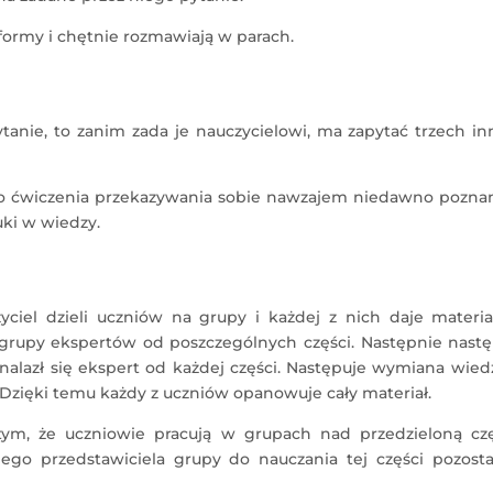
 formy i chętnie rozmawiają w parach.
ytanie, to zanim zada je nauczycielowi, ma zapytać trzech i
 do ćwiczenia przekazywania sobie nawzajem niedawno pozna
ki w wiedzy.
ciel dzieli uczniów na grupy i każdej z nich daje materia
ą grupy ekspertów od poszczególnych części. Następnie nast
alazł się ekspert od każdej części. Następuje wymiana wied
zięki temu każdy z uczniów opanowuje cały materiał.
tym, że uczniowie pracują w grupach nad przedzieloną czę
ego przedstawiciela grupy do nauczania tej części pozosta