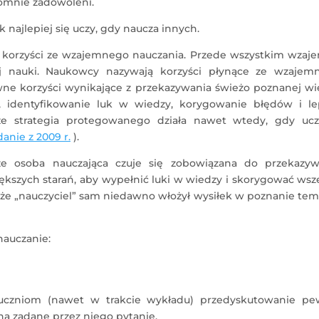
romnie zadowoleni.
 najlepiej się uczy, gdy naucza innych.
 korzyści ze wzajemnego nauczania. Przede wszystkim wzaj
j nauki. Naukowcy nazywają korzyści płynące ze wzajem
ne korzyści wynikające z przekazywania świeżo poznanej wi
i, identyfikowanie luk w wiedzy, korygowanie błędów i le
 że strategia protegowanego działa nawet wtedy, gdy uc
anie z 2009 r.
).
e osoba nauczająca czuje się zobowiązana do przekazyw
ększych starań, aby wypełnić luki w wiedzy i skorygować wsz
, że „nauczyciel” sam niedawno włożył wysiłek w poznanie tem
nauczanie:
a uczniom (nawet w trakcie wykładu) przedyskutowanie pe
na zadane przez niego pytanie.