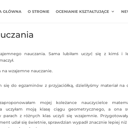
A GŁÓWNA
O STRONIE
OCENIANIE KSZTAŁTUJĄCE
NE
uczania
ajemnego nauczania. Sama lubiłam uczyć się z kimś i le
maczył.
h na wzajemne nauczanie.
się do egzaminów z przyjaciółką, dzieliłyśmy materiał na 
proponowałam mojej koleżance nauczycielce matema
ja uczyłam moją klasę ciągu geometrycznego, a ona s
 parach z różnych klas uczyli się wzajemnie. Przygotował
ment udał się świetnie, sprawdzian wypadł znacznie lepiej niż