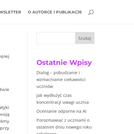
WSLETTER
O AUTORCE I PUBLIKACJE
Szukaj
piej
Ostatnie Wpisy
Dialog – pobudzanie i
wzmacnianie ciekawości
uczniów
dwie
Jak wydłużyć czas
koncentracji uwagi ucznia
tyki
Ocenianie odporne na AI
woją
Porozmawiać z uczniami o
yśmy
ostatnim dniu nowego roku
 przy
szkolnego