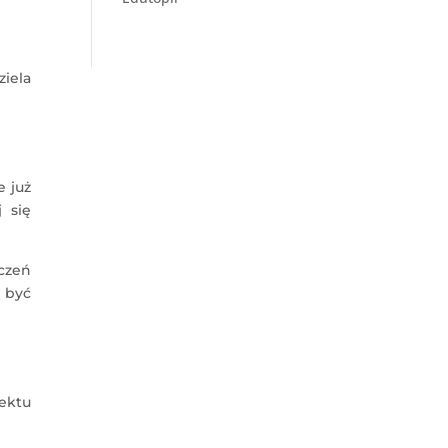
iela
e już
 się
czeń
 być
iektu