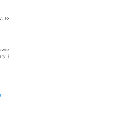
y. To
owie
ry i
g