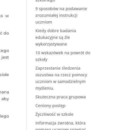
9 sposobów na podawanie
zrozumiałej instrukcji
ks w
uczniom
Kiedy dobre badania
ć do
edukacyjne są źle
wykorzystywane
 tego
10 wskazówek na powrót do
jest
szkoły
Zaprzestanie śledzenia
cisłe
oszustwa na rzecz pomocy
uczniom w samodzielnym
myśleniu.
nana
Skuteczna praca grupowa
, aby
Ceniony postęp
Życzliwość w szkole
dego
Informacja zwrotna, która
pomaga uczniom rozwijać