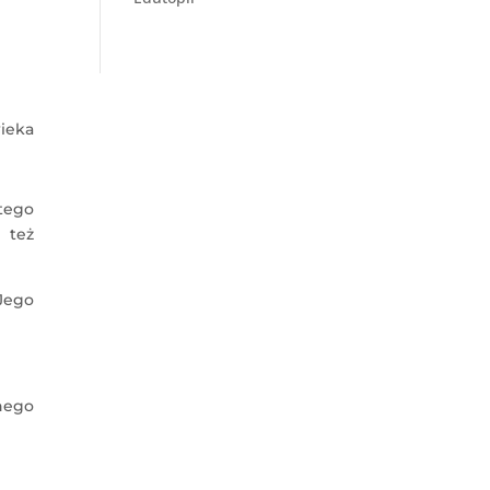
wieka
tego
 też
Jego
nego