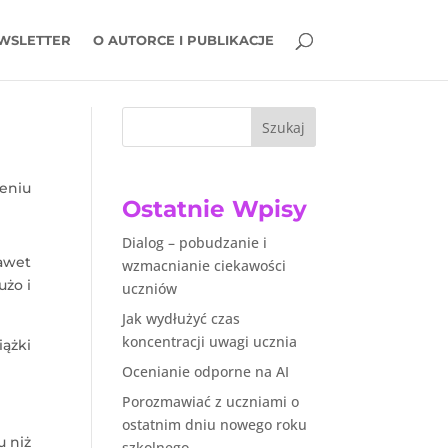
WSLETTER
O AUTORCE I PUBLIKACJE
Szukaj
eniu
Ostatnie Wpisy
Dialog – pobudzanie i
awet
wzmacnianie ciekawości
użo i
uczniów
Jak wydłużyć czas
koncentracji uwagi ucznia
ążki
Ocenianie odporne na AI
Porozmawiać z uczniami o
ostatnim dniu nowego roku
u niż
szkolnego