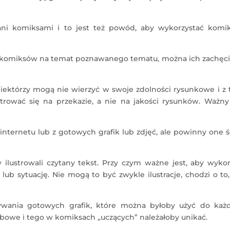
ani komiksami i to jest też powód, aby wykorzystać komi
 komiksów na temat poznawanego tematu, można ich zachęci
niektórzy mogą nie wierzyć w swoje zdolności rysunkowe i z
ować się na przekazie, a nie na jakości rysunków. Ważny 
nternetu lub z gotowych grafik lub zdjęć, ale powinny one ś
ilustrowali czytany tekst. Przy czym ważne jest, aby wyko
lub sytuację. Nie mogą to być zwykle ilustracje, chodzi o to
ywania gotowych grafik, które można byłoby użyć do każ
obowe i tego w komiksach „uczących” należałoby unikać.