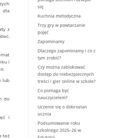
zych
się
 dla
Kuchnia metodyczna
Trzy gry w powtarzanie
ty z
pojęć
leć.
Zapominamy
Dlaczego zapominamy i co z
temat
tym zrobić?
nku i
Czy można zablokować
o.
dostęp do niebezpiecznych
 lub
treści i gier online w szkole?
Co pomaga być
nauczycielem?
m do
Uczenie się o dobrostan
ucznia
ęć i
Podsumowanie roku
szkolnego 2025–26 w
e też
Edutopii