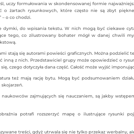
śl, uczy formułowania w skondensowanej formie najważniejs
ć o żartach rysunkowych, które często nie są zbyt piękne
 – o co chodzi.
 dymki, do wpisania tekstu. W nich mogą być ciekawe cyta
ące tego, co zilustrowany bohater mógł w danej chwili myś
ekstową.
ami stają się autorami powieści graficznych. Można podzielić 
lić inną z nich. Przedstawiciel grupy może opowiedzieć o rysu
się, czego dotyczyła dana część. Całość może wyjść imponując
ratura też mają rację bytu. Mogą być podsumowaniem działu
 skojarzeń.
ez naukowców zajmujących się nauczaniem, są jakby wstępe
braźnia potrafi rozszerzyć mapę o ilustrujące rysunki poj
ywane treści, gdyż utrwala się nie tylko przekaz werbalny, al