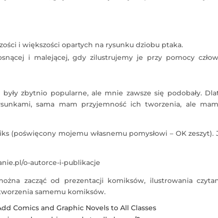
ści i większości opartych na rysunku dziobu ptaka.
osnącej i malejącej, gdy zilustrujemy je przy pomocy czło
były zbytnio popularne, ale mnie zawsze się podobały. Dla
rysunkami, sama mam przyjemność ich tworzenia, ale mam
iks (poświęcony mojemu własnemu pomysłowi – OK zeszyt). 
nie.pl/o-autorce-i-publikacje
żna zacząć od prezentacji komiksów, ilustrowania czyta
do tworzenia samemu komiksów.
dd Comics and Graphic Novels to All Classes