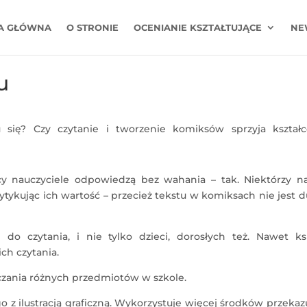
A GŁÓWNA
O STRONIE
OCENIANIE KSZTAŁTUJĄCE
NE
u
ię? Czy czytanie i tworzenie komiksów sprzyja kształc
scy nauczyciele odpowiedzą bez wahania – tak. Niektórzy n
ytykując ich wartość – przecież tekstu w komiksach nie jest d
o czytania, i nie tylko dzieci, dorosłych też. Nawet ksi
ich czytania.
zania różnych przedmiotów w szkole.
z ilustracją graficzną. Wykorzystuje więcej środków przekaz