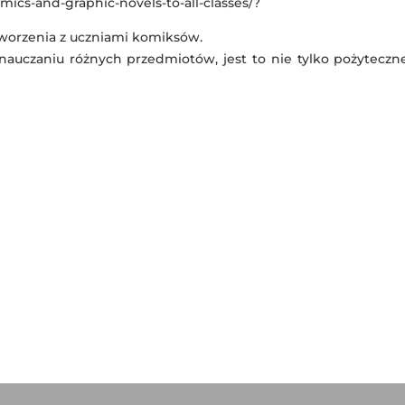
cs-and-graphic-novels-to-all-classes/?
l
tworzenia z uczniami komiksów.
uczaniu różnych przedmiotów, jest to nie tylko pożyteczne