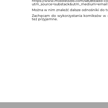
https://www.middleweb.com/48089/add-comi
utm_source=substack&utm_medium=emai
Można w nim znaleźć dalsze odnośniki do 
Zachęcam do wykorzystania komiksów w na
też przyjemne.