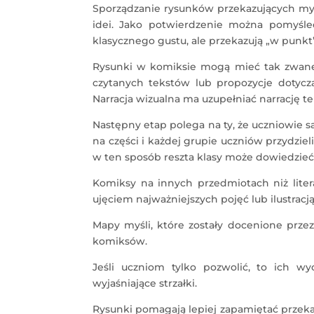
Sporządzanie rysunków przekazujących my
idei. Jako potwierdzenie można pomyśle
klasycznego gustu, ale przekazują „w punkt”
Rysunki w komiksie mogą mieć tak zwane
czytanych tekstów lub propozycje dotycz
Narracja wizualna ma uzupełniać narrację t
Następny etap polega na ty, że uczniowie s
na części i każdej grupie uczniów przydzie
w ten sposób reszta klasy może dowiedzieć 
Komiksy na innych przedmiotach niż lite
ujęciem najważniejszych pojęć lub ilustracją
Mapy myśli, które zostały docenione prz
komiksów.
Jeśli uczniom tylko pozwolić, to ich wyo
wyjaśniające strzałki.
Rysunki pomagają lepiej zapamiętać przekaz