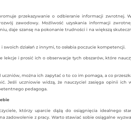
) promuje przekazywanie o odbieranie informacji zwrotnej. 
 rozwój zawodowy. Możliwość uzyskania informacji zwrotne
aniu, daje szansę na pokonanie trudności i na większą skutecz
i swoich działań z innymi, to osłabia poczucie kompetencji.
e lekcje i prosić ich o obserwacje tych obszarów, które naucz
 uczniów, można ich zapytać o to co im pomaga, a co przesz
ć. Jeśli uczniowie widzą, że nauczyciel zasięga opinii ich 
mpetentnego pedagoga.
iebie
yciele, którzy uparcie dążą do osiągnięcia idealnego sta
na zadowolenie z pracy. Warto stawiać sobie osiągalne wyzwa