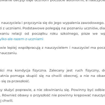
 nauczyciela i przyczynia się do jego wypalenia zawodowego.
zi z uczniami. Podstawowe polegają na: poznaniu uczniów, di
waniu relacji od początku roku szkolnego, pisze we wpi
tylko-ale-razem-z-uczniami
iowie lepiej współpracują z nauczycielem i nauczyciel ma poc
 nauczaniu.
i ma kondycja fizyczna. Zalecany jest ruch fizyczny, d
tatnia pomaga skupić się na chwili obecnej, a nie na oba
się za przeszłość.
ny służyć poprawie, a nie obwinianiu się. Powinny być odbi
ać. Również obawy o przyszłość nie powinny krępować nauczyc
 chwili.