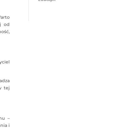
Warto
j od
ność,
yciel
kadza
w tej
nu –
nia i