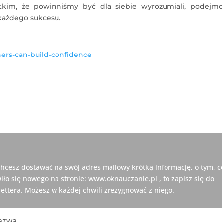
kim, że powinniśmy być dla siebie wyrozumiali, podejm
 każdego sukcesu.
hers-can-build-confidence
 chcesz dostawać na swój adres mailowy krótką informację, o tym, c
iło się nowego na stronie: www.oknauczanie.pl , to zapisz się do
ettera. Możesz w każdej chwili zrezygnować z niego.