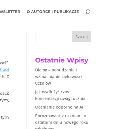
WSLETTER
O AUTORCE I PUBLIKACJE
Szukaj
Ostatnie Wpisy
ści”.
hool
Dialog – pobudzanie i
a, z
wzmacnianie ciekawości
uczniów
Jak wydłużyć czas
ści:
koncentracji uwagi ucznia
 tym,
Ocenianie odporne na AI
Porozmawiać z uczniami o
w tym
ostatnim dniu nowego roku
szkolnego