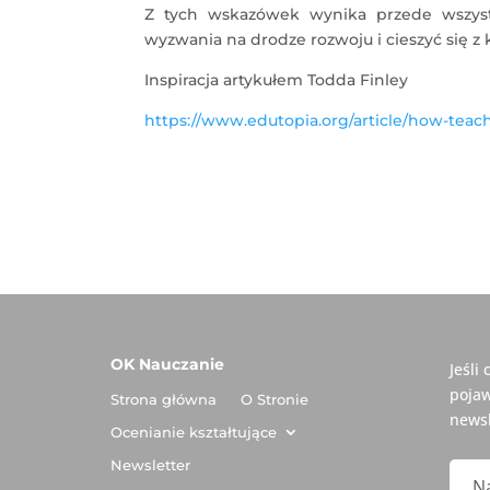
Z tych wskazówek wynika przede wszyst
wyzwania na drodze rozwoju i cieszyć się z
Inspiracja artykułem Todda Finley
https://www.edutopia.org/article/how-teac
OK Nauczanie
Jeśli
pojaw
Strona główna
O Stronie
newsl
Ocenianie kształtujące
Newsletter