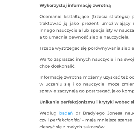
Wykorzystuj informację zwrotną
Ocenianie kształtujące (trzecia strategia
traktować ją jako prezent umożlwiający
innego nauczyciela lub specjalisty w naucz
a to umacnia pewność siebie nauczyciela.
Trzeba wystrzegać się porównywania siebie 
Warto zapraszać innych nauczycieli na swoj
chce doskonalić.
Informację zwrotna możemy uzyskać też od
w uczeniu się i co nauczyciel może zmieni
sprawie zaczynają go postrzegać, jako ko
Unikanie perfekcjonizmu i krytyki wobec s
Według
badań
dr Brady’ego Jonesa naucz
czyli
perfekcjoniści
– mają mniejsze szanse 
cieszyć się z małych sukcesów.