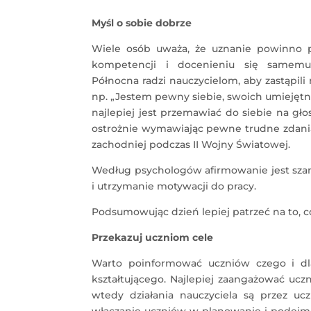
Myśl o sobie dobrze
Wiele osób uważa, że uznanie powinno pr
kompetencji i docenieniu się samem
Północna radzi nauczycielom, aby zastąpi
np. „Jestem pewny siebie, swoich umiejęt
najlepiej jest przemawiać do siebie na gło
ostrożnie wymawiając pewne trudne zdania.
zachodniej podczas II Wojny Światowej.
Według psychologów afirmowanie jest szan
i utrzymanie motywacji do pracy.
Podsumowując dzień lepiej patrzeć na to, co 
Przekazuj uczniom cele
Warto poinformować uczniów czego i dla
kształtującego. Najlepiej zaangażować ucz
wtedy działania nauczyciela są przez u
włączanie uczniów w planowanie i podejmo