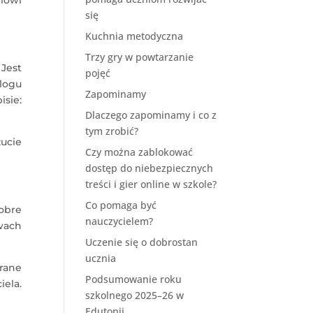
się
Kuchnia metodyczna
Trzy gry w powtarzanie
 Jest
pojęć
alogu
Zapominamy
sie:
Dlaczego zapominamy i co z
tym zrobić?
zucie
Czy można zablokować
dostęp do niebezpiecznych
treści i gier online w szkole?
Co pomaga być
obre
nauczycielem?
wach
Uczenie się o dobrostan
ucznia
erane
Podsumowanie roku
iela.
szkolnego 2025–26 w
Edutopii