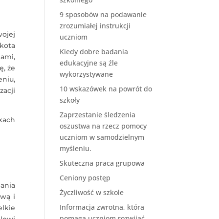
9 sposobów na podawanie
zrozumiałej instrukcji
ojej
uczniom
kota
Kiedy dobre badania
jami,
edukacyjne są źle
ę, że
wykorzystywane
eniu,
10 wskazówek na powrót do
zacji
szkoły
Zaprzestanie śledzenia
kach
oszustwa na rzecz pomocy
uczniom w samodzielnym
myśleniu.
Skuteczna praca grupowa
Ceniony postęp
ania
Życzliwość w szkole
awą i
Informacja zwrotna, która
lkie
pomaga uczniom rozwijać
lowi