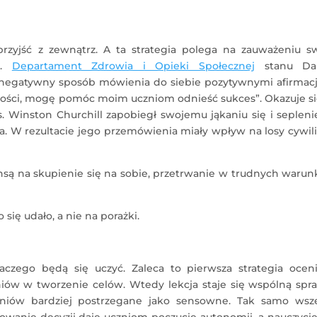
zyjść z zewnątrz. A ta strategia polega na zauważeniu sw
u.
Departament Zdrowia i Opieki Społecznej
stanu Da
li negatywny sposób mówienia do siebie pozytywnymi afirmac
ności, mogę pomóc moim uczniom odnieść sukces”. Okazuje si
s. Winston Churchill zapobiegł swojemu jąkaniu się i sepleni
 W rezultacie jego przemówienia miały wpływ na losy cywili
są na skupienie się na sobie, przetrwanie w trudnych warun
się udało, a nie na porażki.
czego będą się uczyć. Zaleca to pierwsza strategia oceni
niów w tworzenie celów. Wtedy lekcja staje się wspólną spr
czniów bardziej postrzegane jako sensowne. Tak samo wsze
wanie decyzji daje uczniom poczucie autonomii, a nauczycie