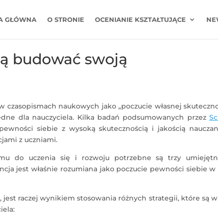
A GŁÓWNA
O STRONIE
OCENIANIE KSZTAŁTUJĄCE
NE
gą budować swoją
t w czasopismach naukowych jako „poczucie własnej skuteczno
będne dla nauczyciela. Kilka badań podsumowanych przez
Sc
ewności siebie z wysoką skutecznością i jakością nauczani
cjami z uczniami.
u do uczenia się i rozwoju potrzebne są trzy umiejętno
ncja jest właśnie rozumiana jako poczucie pewności siebie w
, jest raczej wynikiem stosowania różnych strategii, które są 
iela: