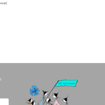
ować
o