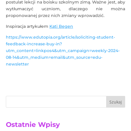
postulat lekcji na boisku szkolnym zimą. Ważne jest, aby
wytłumaczyć uczniom, dlaczego nie można
proponowanej przez nich zmiany wprowadzić.
Inspiracja artykułem
Kati Begen
https://www.edutopia.org/article/soliciting-student-
feedback-increase-buy-in?
utm_content=linkpos4&utm_campaign=weekly-2024-
08-14&utm_medium=email&utm_source=edu-
newsletter
Szukaj
Ostatnie Wpisy