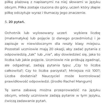
piłkę plażową z napisanymi na niej słowami w języku
obcym. Piłka zostaje rzucona do góry, uczeń który złapie
piłkę odczytuje wyraz i tłumaczy jego znaczenie.
20 pytań.
Ochotnik lub wylosowany uczeń wybiera liczbę
(matematyka) lub pojęcie (z danego przedmiotu) i je
zapisuje w niewidocznym dla reszty klasy miejscu.
Pozostali uczniowie mają 20 okazji, aby zadać pytania z
odpowiedzią „tak” lub „nie”, aby dowiedzieć się, jaka to
liczba lub jakie pojęcie. Uczniowie nie próbują zgadnąć,
ale odgadnąć, zadają pytania typu: „Czy to liczba
całkowita?; Czy to liczba parzysta?; Mniejsza niż 100?;
Liczba dodatnia? Nauczyciel może kontrolować
prawidłowość odpowiedzi. (źrodło Rachel Mangum)
Tę sama zabawę można przeprowadzić na języku
obcym, wtedy uczniowie zadają pytanie w tym języku,
ćwiczą zadawanie pytań.