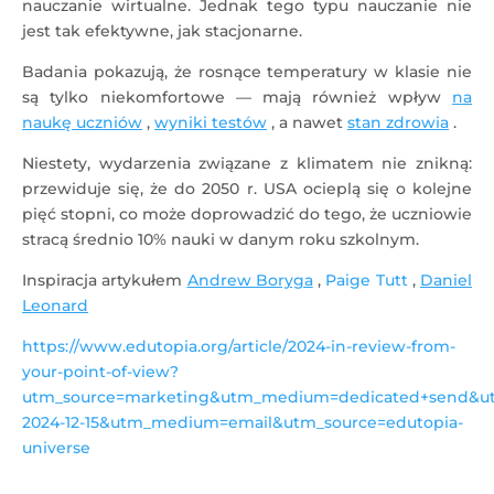
nauczanie wirtualne. Jednak tego typu nauczanie nie
jest tak efektywne, jak stacjonarne.
Badania pokazują, że rosnące temperatury w klasie nie
są tylko niekomfortowe — mają również wpływ
na
naukę uczniów
,
wyniki testów
, a nawet
stan zdrowia
.
Niestety, wydarzenia związane z klimatem nie znikną:
przewiduje się, że do 2050 r. USA ocieplą się o kolejne
pięć stopni, co może doprowadzić do tego, że uczniowie
stracą średnio 10% nauki w danym roku szkolnym.
Inspiracja artykułem
Andrew Boryga
,
Paige Tutt
,
Daniel
Leonard
https://www.edutopia.org/article/2024-in-review-from-
your-point-of-view?
utm_source=marketing&utm_medium=dedicated+send&u
2024-12-15&utm_medium=email&utm_source=edutopia-
universe