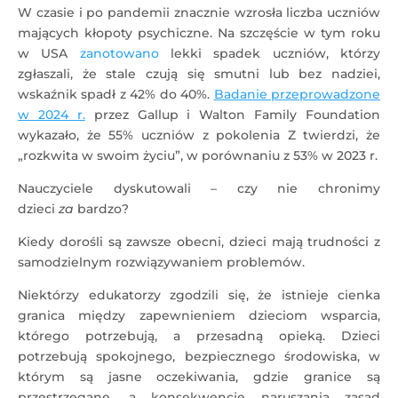
W czasie i po pandemii znacznie wzrosła liczba uczniów
mających kłopoty psychiczne. Na szczęście w tym roku
w USA
zanotowano
lekki spadek uczniów, którzy
zgłaszali, że stale czują się smutni lub bez nadziei,
wskaźnik spadł z 42% do 40%.
Badanie przeprowadzone
w 2024 r.
przez Gallup i Walton Family Foundation
wykazało, że 55% uczniów z pokolenia Z twierdzi, że
„rozkwita w swoim życiu”, w porównaniu z 53% w 2023 r.
Nauczyciele dyskutowali – czy nie chronimy
dzieci
za
bardzo?
Kiedy dorośli są zawsze obecni, dzieci mają trudności z
samodzielnym rozwiązywaniem problemów.
Niektórzy edukatorzy zgodzili się, że istnieje cienka
granica między zapewnieniem dzieciom wsparcia,
którego potrzebują, a przesadną opieką. Dzieci
potrzebują spokojnego, bezpiecznego środowiska, w
którym są jasne oczekiwania, gdzie granice są
przestrzegane, a konsekwencje naruszania zasad